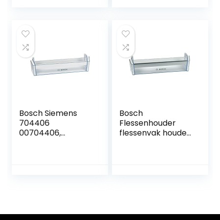
Bosch Siemens
Bosch
704406
Flessenhouder
00704406,
flessenvak houder
origineel,
704760 koelkast
koelkastrek,
(modelnummer in
koelkastvak,
de
deurvak, zijvak
productbeschrijvin
flessenhouder,
g)
flessenrek,
koelkast,
koelkastdeur,