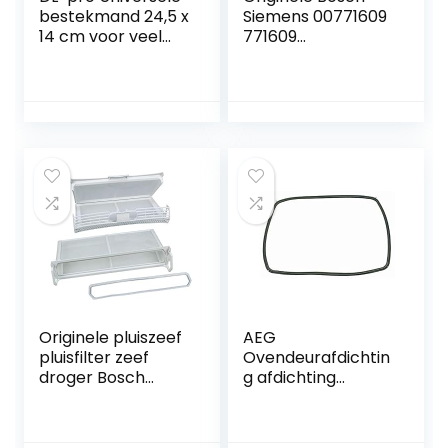
bestekmand 24,5 x
Siemens 00771609
14 cm voor veel
771609
vaatwasser,
Vaatwasmand
vaatwasmand, ook
mand mand
voor Bosch
vloermand mand
Siemens Neff
mand onderste
93046 621320 AEG
mand vaatwasser
Gorenje Privileg
vaatwasser
etc
Originele pluiszeef
AEG
pluisfilter zeef
Ovendeurafdichtin
droger Bosch
g afdichting
Siemens 650474
afdichting
3871945105