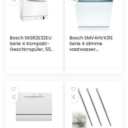
inclusief
beladingssensor
Bosch SKS62E32EU
Bosch SMV4HVX31E
Serie 4 Kompakt-
Serie 4 slimme
Geschirrspüler, 55
vaatwasser,
cm breit, Extra
volledig
Trocknen auf
geïntegreerd, 60
Knopfdruck,
cm breed,
AquaStop Schutz
besteklade, Silence
gegen
programma
Wasserschäden,
bijzonder stil, extra
ActiveWater
drogen met één
Hydrauliksystem
druk op de knop,
gezielte
Rackmatic in
Wasserverteilung,
hoogte verstelbare
Glas 40°C
bovenmand