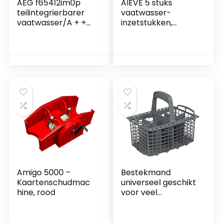
AEG f65412im0p
AIEVE 5 stuks
teilintegrierbarer
vaatwasser-
vaatwasser/A + +
inzetstukken,
A/9 couverts/45 c
compatibel met
m/roestvrij staal
SodaStream
Crystal Duo flessen,
krasvrij,
flessenhouder,
glashouder voor
vaatwasser
Amigo 5000 –
Bestekmand
Kaartenschudmac
universeel geschikt
hine, rood
voor veel
vaatwassers in 60
cm breedte –
afmetingen: 240 x