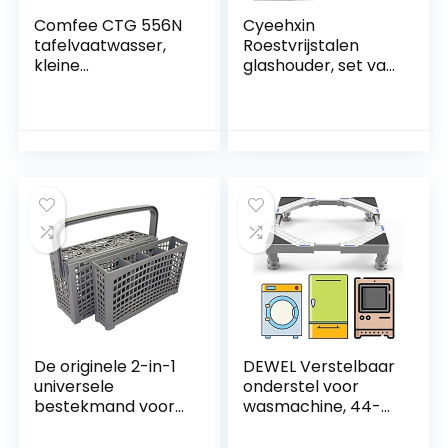
Comfee CTG 556N
Cyeehxin
tafelvaatwasser,
Roestvrijstalen
kleine
glashouder, set van
afwasmachine,
3 stuks, voor
keuze uit 6
vaatwasser,
couverts, 6
flessenhouder met
spoelprogramma’s,
doppen voor
61 kWh/100 cycli,
SodaStream
1820 l/jaar, wit
flessen, universele
houder voor glazen
glazen, lengte 24,5
cm
De originele 2-in-1
DEWEL Verstelbaar
universele
onderstel voor
bestekmand voor
wasmachine, 44-
alle vaatwassers,
69 cm,
stabiele
wasmachine-