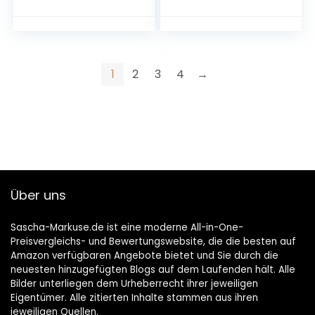
steekverbinding,
sokkel voor
deelbaar, variabel
wasmachine,
te plaatsen, 23 x 8,5
koelkast, droger,
+ 4,5 x 13,5 cm,
vriezer, 4 poten
hittebestendige
1
2
3
4
→
versterkte
kunststof
Über uns
Sascha-Markuse.de ist eine moderne All-in-One-
Preisvergleichs- und Bewertungswebsite, die die besten auf
Amazon verfügbaren Angebote bietet und Sie durch die
neuesten hinzugefügten Blogs auf dem Laufenden hält. Alle
Bilder unterliegen dem Urheberrecht ihrer jeweiligen
Eigentümer. Alle zitierten Inhalte stammen aus ihren
jeweiligen Quellen.