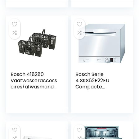
170 mm
Bosch 418280
Bosch Serie
Vaatwasseraccess
4 SKS62E22EU
oires/afwasmand/
Compacte
BSH bestekmand
vaatwasser,
voor vaatwasser
tafelmodel,
Bosch, Siemens,
energielabel A +,
Constructa, Neff
174 kWh/jaar,
6 standaard
couverts,
ActiveWater-
technologie,