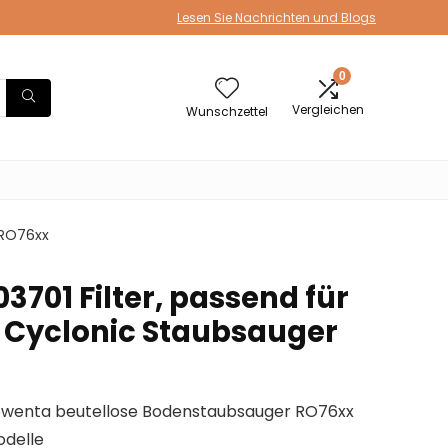
Lesen Sie Nachrichten und Blogs
0
Vergleichen
Wunschzettel
 RO76xx
701 Filter, passend für
e Cyclonic Staubsauger
 Rowenta beutellose Bodenstaubsauger RO76xx
odelle