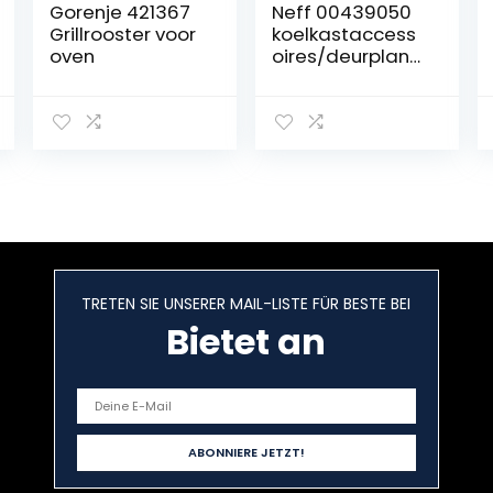
Gorenje 421367
Neff 00439050
Grillrooster voor
koelkastaccess
oven
oires/deurplank
en/rerigeratie
helder deur
flessenrek
425x117x100mm
TRETEN SIE UNSERER MAIL-LISTE FÜR BESTE BEI
Bietet an