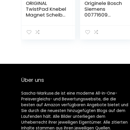
ORIGINAL
Originele Bosch
TwistPad Knebel
Siemens
Magnet Scheibe
00771609
Herd Kochfeld
771609
Neff Siemens
Vaatwasmand
00636170
mand mand
vloermand
mand mand
onderste mand
vaatwasser
vaatwasser
Über uns
Sascha-Markuse.de ist eine moderne All-in-One-
Preisvergleichs- und Bewertungswebsite, die die
besten auf Amazon verfügbaren Angebote bietet und
Sie durch die neuesten hinzugefügten Blogs auf dem
Laufenden hält. Alle Bilder unterliegen dem
Urheberrecht ihrer jeweiligen Eigentümer. Alle zitierten
Inhalte stammen aus ihren jeweiligen Quellen.