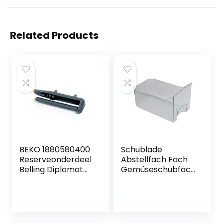
Related Products
BEKO 1880580400
Schublade
Reserveonderdeel
Abstellfach Fach
Belling Diplomat
Gemüseschubfach
Flavel Leisure
Gemüseschale
vaatwasser,
Schlae
afdekking voor
Kühlschrank
achterste rail
ORIGINAL Gorenje
449290