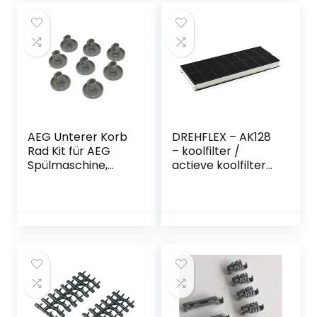
AEG Unterer Korb
DREHFLEX – AK128
Rad Kit für AEG
– koolfilter /
Spülmaschine,
actieve koolfilter
Grau, 8 Stück
geschikt voor
diverse
afzuigkappen van
Balay / Bosch /
Constructa / Neff
/ Junker + Ruh /
Siemens / Viva /
Vorwerk etc. –
geschikt voor
onderdeelnr.