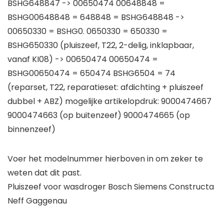
BSHG648847 -> 00650474 00648848 =
BSHG00648848 = 648848 = BSHG648848 ->
00650330 = BSHG0. 0650330 = 650330 =
BSHG650330 (pluiszeef, T22, 2-delig, inklapbaar,
vanaf KI08) -> 00650474 00650474 =
BSHG00650474 = 650474 BSHG6504 = 74
(reparset, T22, reparatieset: afdichting + pluiszeef
dubbel + ABZ) mogelijke artikelopdruk: 9000474667
9000474663 (op buitenzeef) 9000474665 (op
binnenzeef)
Voer het modelnummer hierboven in om zeker te
weten dat dit past.
Pluiszeef voor wasdroger Bosch Siemens Constructa
Neff Gaggenau