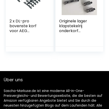
00296178 / 296178
2 x DL-pro
Originele lager
bovenste korf
klapstekelrij
voor AEG
onderkorf
Electrolux Ikea
schotelplank
Faure Arthur
vaatwasser Bosch
Martin 138018410/9
Siemens 611472
1380184109
138018410
rubberen doornen
noppen voor
vaatwasser
Über uns
Sascha-Markuse.de ist eine moderne All-in-One-
Preisvergleichs- und Bewertungswebsite, die die besten auf
Amazon verfügbaren Angebote bietet und Sie durch die
neuesten hinzugefügten Blogs auf dem Laufenden hält. Alle