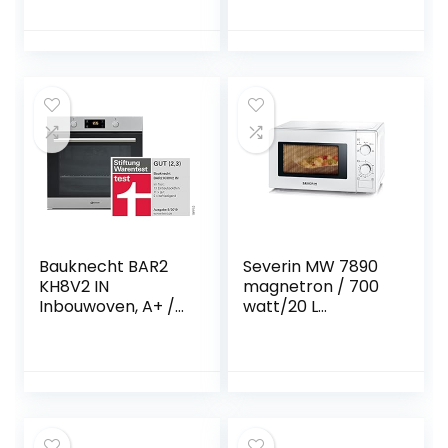
oven, grill,
keramische
broodrooster,
bodem en
warmhoudfunctie
grillrooster voor 2
(22,8 l, pizza Ø 30
niveaus, 900 W,
cm, + frituurmand
1000 W grill, 20 l,
+ bakplaat +
roestvrij staal,
grillrooster) hete
spiegelend
lucht oven 26095-
56
Bauknecht BAR2
Severin MW 7890
KH8V2 IN
magnetron / 700
Inbouwoven, A+ /
watt/20 L
71 L, hydrolytische
capaciteit / snelle
zelfreinigende
en gemakkelijk
functie, roestvrij
ideaal voor
staal ProTouch,
verwarming /
heteluchtvermoge
koken en
n
ontdooien / wit