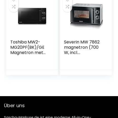
Toshiba MW2-
Severin MW 7862
MG20PF(BK)/GE
magnetron (700
Magnetron met
W, incl.
knapperige grill-
Draaiplateau (Ø
en
24,5 cm) met
combigarfunctie, 5
timerfunctie)
standen, 1000 W
zilver/zwart
grillvermogen,
zwart
Über uns
Sascha-Markuse.de ist eine moderne All-in-One-