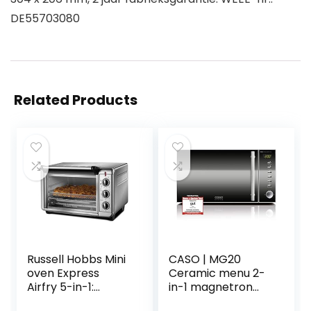
DE55703080
Related Products
Russell Hobbs Mini
CASO | MG20
oven Express
Ceramic menu 2-
Airfry 5-in-1:
in-1 magnetron
heteluchtfriteuse,
met grill |