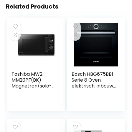
Related Products
Toshiba MW2-
Bosch HBG675BB1
MM20PF(BK)
Serie 8 Oven,
Magnetron/solo-
elektrisch, inbouw,
magnetron/20
A, 71 liter, 4D-
l/800 W/5 standen
hetelucht-plus,
met praktische
zwart
ontdooifunctie,
led-verlichting
binnenshuis, zwart