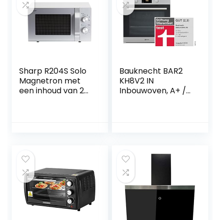
Sharp R204S Solo
Bauknecht BAR2
Magnetron met
KH8V2 IN
een inhoud van 20
Inbouwoven, A+ /
l, 800 watt, 6
71 L, hydrolytische
standen, timer van
zelfreinigende
30 minuten tot 00
functie, roestvrij
seconden,
staal ProTouch,
gewichtgestuurd
heteluchtvermoge
ontdooien, glazen
n
draaiplateau (24,5
cm), zilverkleurig