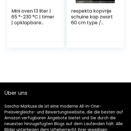
Mini oven 13 liter |
respekta kopvrije
65 °-230 °C | timer
schuine kap zwart
| opklapbare
60 cm type /
kruimelplaat |
model:
minioven | oven |
CH88060SA+
kleine oven | 1200
watt
Über uns
Sascha-Markuse.de ist eine moderne All-in-One-
Preisvergleichs- und Bewertungswebsite, die die besten auf
Amazon verfügbaren Angebote bietet und Sie durch die
neuesten hinzugefügten Blogs auf dem Laufenden hält. Alle
Bilder unterliegen dem Urheberrecht ihrer jeweiligen