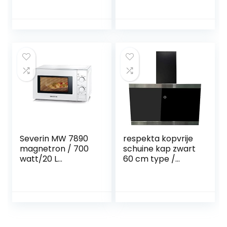
standen, timer van
30 minuten tot 00
seconden,
gewichtgestuurd
ontdooien, glazen
draaiplateau (24,5
cm), zilverkleurig
Severin MW 7890
respekta kopvrije
magnetron / 700
schuine kap zwart
watt/20 L
60 cm type /
capaciteit / snelle
model:
en gemakkelijk
CH88060SA+
ideaal voor
verwarming /
koken en
ontdooien / wit