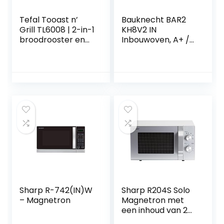
Tefal Tooast n’
Bauknecht BAR2
Grill TL6008 | 2-in-1
KH8V2 IN
broodrooster en
Inbouwoven, A+ /
mini-oven | zeer
71 L, hydrolytische
energiezuinig en
zelfreinigende
snel | 1300 Watt |
functie, roestvrij
zwart / aluminium
staal ProTouch,
mat
heteluchtvermoge
n
Sharp R-742(IN)W
Sharp R204S Solo
– Magnetron
Magnetron met
een inhoud van 20
l, 800 watt, 6