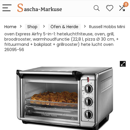
0
Home
Shop
Öfen & Herde
Russell Hobbs Mini
oven Express Airfry 5-in-1: heteluchtfriteuse, oven, grill,
broodrooster, warmhoudfunctie (22,8 l, pizza Ø 30 cm, +
frituurmand + bakplaat + grillrooster) hete lucht oven
26095-56