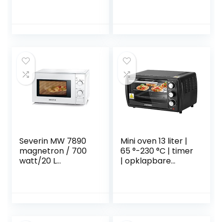
magnetron/20
l/800 W/5 standen
met praktische
ontdooifunctie,
led-verlichting
binnenshuis, zwart
Severin MW 7890
Mini oven 13 liter |
magnetron / 700
65 °-230 °C | timer
watt/20 L
| opklapbare
capaciteit / snelle
kruimelplaat |
en gemakkelijk
minioven | oven |
ideaal voor
kleine oven | 1200
verwarming /
watt
koken en
ontdooien / wit