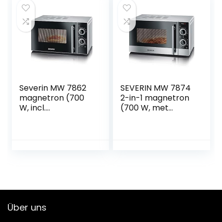
Severin MW 7862
SEVERIN MW 7874
magnetron (700
2-in-1 magnetron
W, incl.
(700 W, met
Draaiplateau (Ø
grillfunctie, incl.
24,5 cm) met
grillrooster en
timerfunctie)
draaitafel, Ø 24,5
zilver/zwart
cm) roestvrij
staal/zwart
Über uns