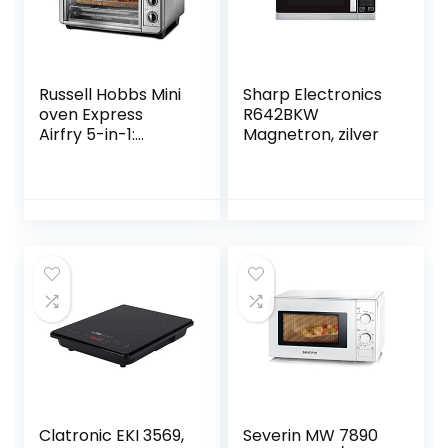
Russell Hobbs Mini
Sharp Electronics
oven Express
R642BKW
Airfry 5-in-1:
Magnetron, zilver
heteluchtfriteuse,
oven, grill,
broodrooster,
warmhoudfunctie
(22,8 l, pizza Ø 30
cm, + frituurmand
+ bakplaat +
grillrooster) hete
lucht oven 26095-
56
Clatronic EKI 3569,
Severin MW 7890