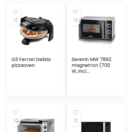
G3 Ferrari Delizia
Severin MW 7862
pizzaoven
magnetron (700
W, incl.
Draaiplateau (Ø
24,5 cm) met
timerfunctie)
zilver/zwart