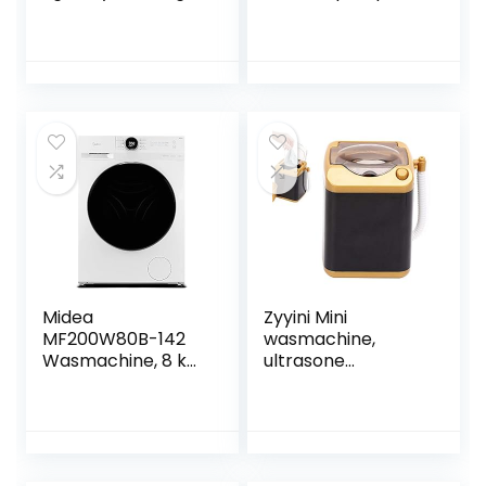
Filter/XXL-
ger, A++, 8 kg,
programma,
ActiveCare-
869991562630, wit
technologie & W
& W Active 711 C
Active 823 PS
wasmachine
wasmachine
voorlader/ 7 kg/
voorlader, 8 kg,
krachtige
Active Care
vlekverwijdering/st
Color+, krachtige
oom
vlekverwijdering
programma’s, wit
Midea
Zyyini Mini
MF200W80B-142
wasmachine,
Wasmachine, 8 kg
ultrasone
inhoud, energie-
reinigingsmachine,
efficiëntieklasse B,
draagbare
navulfunctie,
wasmachine
Steam Care, 1400
elektrische
omw/min, Turbo
wasmachine