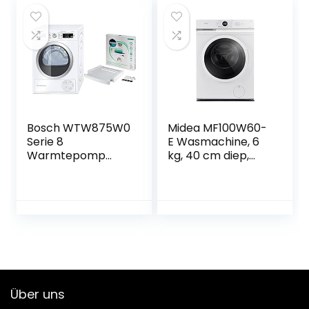
Wash
cosmetische
gereedschap
reinigingsmachine
speelgoed cadeau
voor slaapzaal
(1#)
Bosch WTW875W0
Midea MF100W60-
Serie 8
E Wasmachine, 6
Warmtepomp
kg, 40 cm diep,
Droger / A+++ /
slank design, D /
176 kWh/jaar / 8
1000 omw/min,
kg / wit met
hygiëne 90 °C,
glazen deur &
meerdere
wpro SKS101 –
temperatuuroptie
Wasmachine-
s, koud wassen,
accessoires /
AquaStop
drogeraccessoires
/ aansluitframe
Über uns
met legplank /
60x60cm