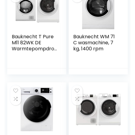
Bauknecht T Pure
Bauknecht WM 71
M11 82WK DE
C wasmachine, 7
Warmtepompdro
kg, 1400 rpm
ger, A++, 8 kg,
ActiveCare-
technologie & W
Active 811 C
Wasmachine,
frontalder, 8 kg,
krachtige
vlekverwijdering/st
oomprogramma’s,
wit