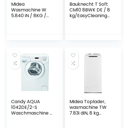
Midea
Bauknecht T Soft
Wasmachine W
CM10 8BWK DE / 8
5.840 iN / 8KG /
kg/EasyCleaning
Steam Care /
Filter/XXL-
Reload –
programma,
navulfunctie /
869991562630, wit
BLDC-inverter-
& W Active 711 C
motor / 1400 rpm
wasmachine
voorlader/ 7 kg/
krachtige
vlekverwijdering/st
oom
programma’s, wit
Candy AQUA
Midea Toplader,
1042DE/2-S
wasmachine TW
Waschmaschine /
7.83i diN, 8 kg
4 kg / 1000 U/Min. /
inhoud,
Symbolblende/Ra
trommelreiniging,