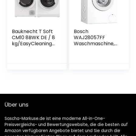
cm hoog/lotuswit
Bauknecht T Soft
Bosch
CM10 8BWK DE / 8
WAJ28057FF
kg/EasyCleaning
Waschmaschine,
Filter/XXL-
freistehend, Serie
programma,
2, EcoSilence Drive,
869991562630, wit
7 kg, 1400 U/min,
& W Active 711 C
55 l,
wasmachine
Endzeitvorwahl 24
voorlader/ 7 kg/
h, Weiß
krachtige
vlekverwijdering/st
oom
Über uns
programma’s, wit
Sascha-Markuse.de ist eine moderne All-in-One-
Preisvergleichs- und Bewertungswebsite, die die besten auf
Amazon verfügbaren Angebote bietet und Sie durch die