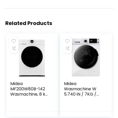
Related Products
Midea
Midea
MF200W80B-142
Wasmachine W
Wasmachine, 8 kg
5.740 iN / 7KG /
inhoud, energie-
Steam Care /
efficiëntieklasse B,
Reload –
navulfunctie,
navulfunctie /
Steam Care, 1400
BLDC-inverter-