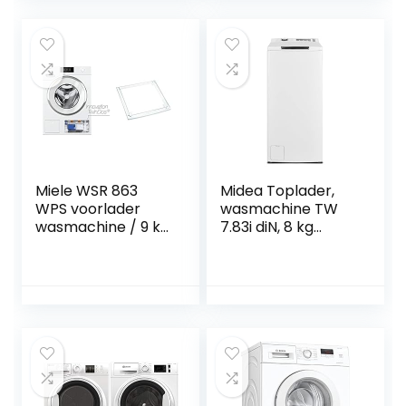
omw/min, Turbo
motor / 1400 rpm
Wash
Miele WSR 863
Midea Toplader,
WPS voorlader
wasmachine TW
wasmachine / 9 kg
7.83i diN, 8 kg
/ groot touch-
inhoud,
display /
trommelreiniging,
automatische
energie-
dosering –
efficiëntieklasse C,
TwinDos &
1300 omw/min,
originele
zachte opener, wit
accessoires WTV
502 was-droog-
verbindingsset, 2,5