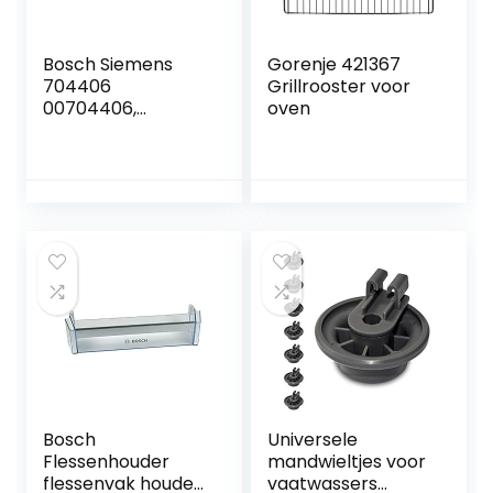
Bosch Siemens
Gorenje 421367
704406
Grillrooster voor
00704406,
oven
origineel,
koelkastrek,
koelkastvak,
deurvak, zijvak
flessenhouder,
flessenrek,
koelkast,
koelkastdeur,
opdruk: Bosch
Bosch
Universele
Flessenhouder
mandwieltjes voor
flessenvak houder
vaatwassers