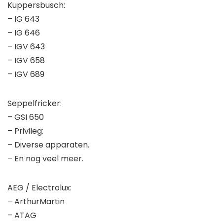
Kuppersbusch:
– IG 643
– IG 646
– IGV 643
– IGV 658
– IGV 689
Seppelfricker:
– GSI 650
– Privileg:
– Diverse apparaten.
– En nog veel meer.
AEG / Electrolux:
– ArthurMartin
– ATAG