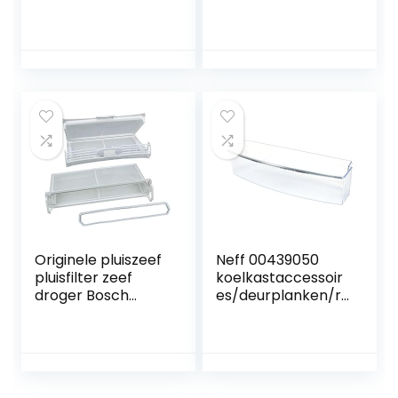
704760 koelkast
Bosch, Siemens,
(modelnummer in
Neff enz. | 8 stuks
de
ondermandrollen |
productbeschrijvin
geschikt voor vele
g)
vaatwassers | 24
maanden
geldteruggarantie!
Originele pluiszeef
Neff 00439050
pluisfilter zeef
koelkastaccessoir
droger Bosch
es/deurplanken/r
Siemens 650474
erigeratie helder
deur flessenrek
425x117x100mm