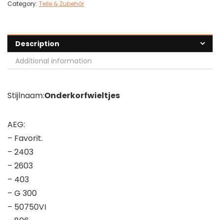
Category:
Teile & Zubehör
Description
Additional information
Stijlnaam:
Onderkorfwieltjes
AEG:
– Favorit.
– 2403
– 2603
– 403
– G 300
– 50750VI