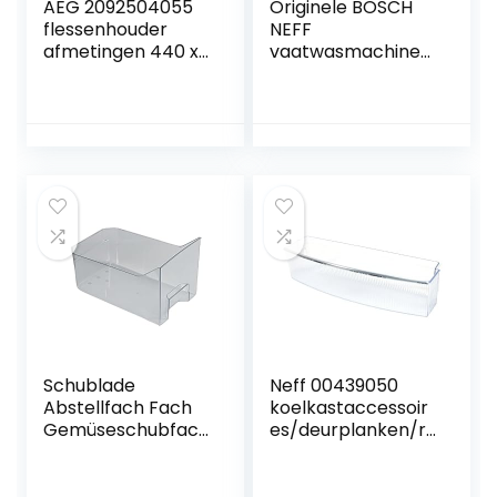
AEG 2092504055
Originele BOSCH
flessenhouder
NEFF
afmetingen 440 x
vaatwasmachine
105 x 120 mm
micro filter 2
sectie SGV SGU
SGS SHV SE SHV SE
Schublade
Neff 00439050
Abstellfach Fach
koelkastaccessoir
Gemüseschubfach
es/deurplanken/r
Gemüseschale
erigeratie helder
Schlae
deur flessenrek
Kühlschrank
425x117x100mm