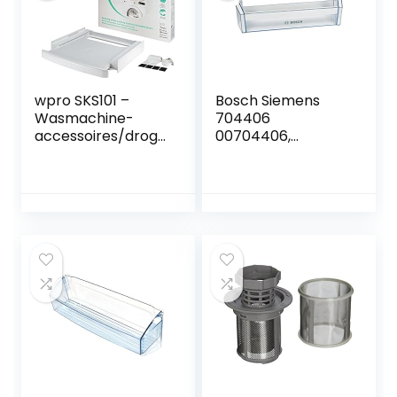
wpro SKS101 –
Bosch Siemens
Wasmachine-
704406
accessoires/droge
00704406,
raccessoires/verbi
origineel,
ndingsframe met
koelkastrek,
legplank/tussenbo
koelkastvak,
uwframe
deurvak, zijvak
wasmachine en
flessenhouder,
droger/universeel
flessenrek,
voor alle
koelkast,
merken/60x60cm
koelkastdeur,
opdruk: Bosch