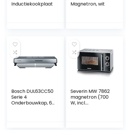
Inductiekookplaat
Magnetron, wit
Bosch DUL63CC50
Severin MW 7862
Serie 4
magnetron (700
Onderbouwkap, 60
W, incl.
cm breed, om- en
Draaiplateau (Ø
afvoerlucht, LED-
24,5 cm) met
verlichting
timerfunctie)
gelijkmatige
zilver/zwart