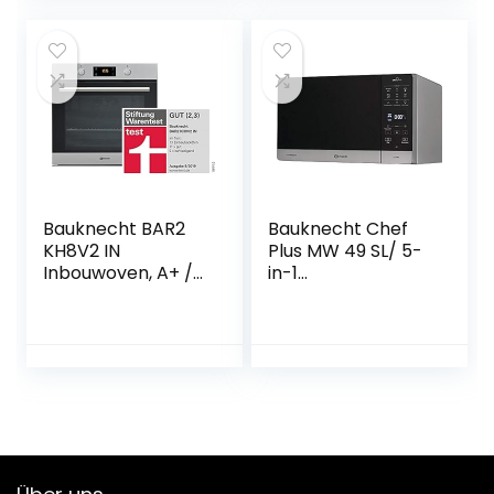
verlichting,
drukknopschakela
ar, 3 standen,
metalen vetfilter
vaatwasmachineb
estendig
Bauknecht BAR2
Bauknecht Chef
KH8V2 IN
Plus MW 49 SL/ 5-
Inbouwoven, A+ /
in-1
71 L, hydrolytische
multifunctionele
zelfreinigende
magnetron / 800
functie, roestvrij
W / 25 L
staal ProTouch,
ovenruimte / hete
heteluchtvermoge
lucht 1700 W /
n
kwarts grill 900 W
/ DualCrisp &
CrispFry /
stoomkoken /
autoClean/ smelt-