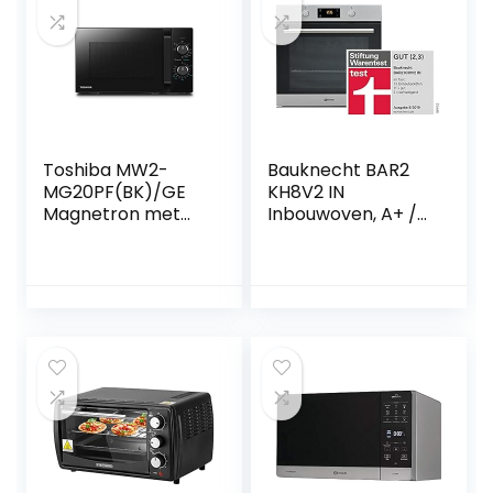
Toshiba MW2-
Bauknecht BAR2
MG20PF(BK)/GE
KH8V2 IN
Magnetron met
Inbouwoven, A+ /
knapperige grill-
71 L, hydrolytische
en
zelfreinigende
combigarfunctie, 5
functie, roestvrij
standen, 1000 W
staal ProTouch,
grillvermogen,
heteluchtvermoge
zwart
n