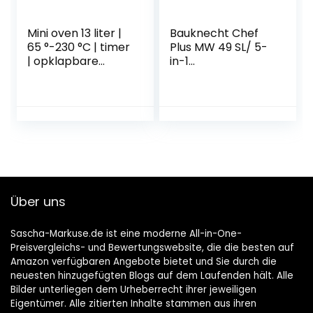
Mini oven 13 liter |
Bauknecht Chef
65 °-230 °C | timer
Plus MW 49 SL/ 5-
| opklapbare
in-1
kruimelplaat |
multifunctionele
minioven | oven |
magnetron / 800
kleine oven | 1200
W / 25 L
watt
ovenruimte / hete
lucht 1700 W /
kwarts grill 900 W
/ DualCrisp &
CrispFry /
stoomkoken /
Über uns
autoClean/ smelt-
en
snelontdooifunctie
Sascha-Markuse.de ist eine moderne All-in-One-
Preisvergleichs- und Bewertungswebsite, die die besten auf
Amazon verfügbaren Angebote bietet und Sie durch die
neuesten hinzugefügten Blogs auf dem Laufenden hält. Alle
Bilder unterliegen dem Urheberrecht ihrer jeweiligen
Eigentümer. Alle zitierten Inhalte stammen aus ihren