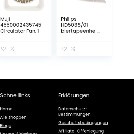
Muji
Philips
4550002435745
HD5038/01
Circulator Fan, 1
biertapeenheid
voor Perfect
Draft
Schnelllinks
Erklärungen
Home
Datenschutz-
Bestimmungen
Alle shoppen
Geschäftsbedingungen
Blogs
Affiliate-Offenlegung