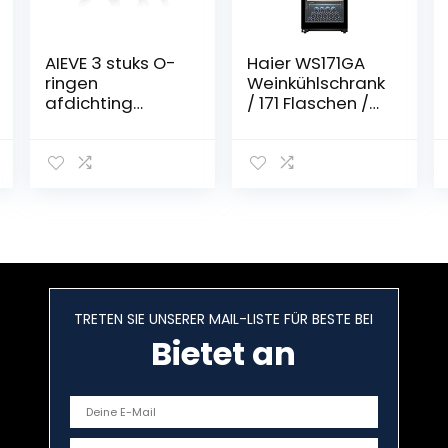
AIEVE 3 stuks O-
Haier WS171GA
ringen
Weinkühlschrank
afdichting
/ 171 Flaschen /
rubberen
185 cm Höhe /
afdichting
Innenbeleuchtun
reserveonderdel
g / UV-Schutz /
en compatibel
Anti-
met Philips
Vibrationskompr
Perfect Draft
essor
HD3600/20,
HD3620
biertapmachine
TRETEN SIE UNSERER MAIL-LISTE FÜR BESTE BEI
Bietet an