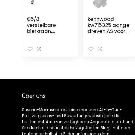
G5/8
kennwood
verstelbare
kw715325 aange
bierkraan,
dreven AS voor
verchroomd
KM262, KM263,
ratelcontrole,
km265, KM280,
bierkraan met 4
KM286,
inch schacht
KM289 keukenm
tapkit voor thuis,
achine
bierbar, 8,1 x 7,1
inch
Über uns
Sascha-Markuse.de ist eine moderne All-in-One-
Preisvergleichs- und Bewertungswebsite, die die
besten auf Amazon verfügbaren Angebote bietet und
Sie durch die neuesten hinzugefügten Blogs auf dem
Laufenden hält. Alle Bilder unterliegen dem