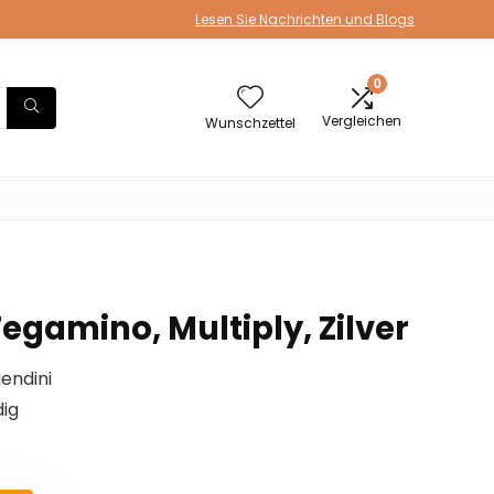
Lesen Sie Nachrichten und Blogs
0
Vergleichen
Wunschzettel
egamino, Multiply, Zilver
endini
ig