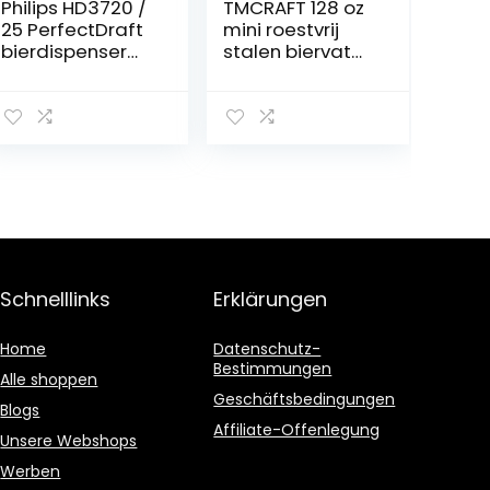
Philips HD3720 /
TMCRAFT 128 oz
25 PerfectDraft
mini roestvrij
bierdispenser
stalen biervat
van 6 liter
met
bierdispenser,
draagbare
growler keg met
vat bierkraan
onder
zelfregelingssys
teem en CO2-
regelaar houdt
dranken vers en
koolzuurhouden
Schnelllinks
Erklärungen
de (3,8 l)
Home
Datenschutz-
Bestimmungen
Alle shoppen
Geschäftsbedingungen
Blogs
Affiliate-Offenlegung
Unsere Webshops
Werben