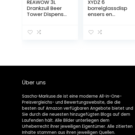
REAWOW 3L
XYDZ 6
Drankzuil Beer
borrelglassdisp
Tower Dispenser
ensers en
Drink Dispenser
houders,
met Ice Tube en
drankdispenser
LED Lights Keg
met standaard,
Tag voor
wijndispenser,
keukenfeest
wijndispenser,
set, draagbare
caddy
wijndispenser,
feestgeschenk,
drinkspel
(blauw)
Über uns
Sascha-Markuse.de ist eine moderne All-in-One-
Preisvergleichs- und Bewertungswebsite, die die
besten auf Amazon verfügbaren Angebote bietet und
Sie durch die neuesten hinzugefügten Blogs auf dem
Laufenden hält. Alle Bilder unterliegen dem
Urheberrecht ihrer jeweiligen Eigentümer. Alle zitierten
Inhalte stammen aus ihren jeweiligen Quellen.