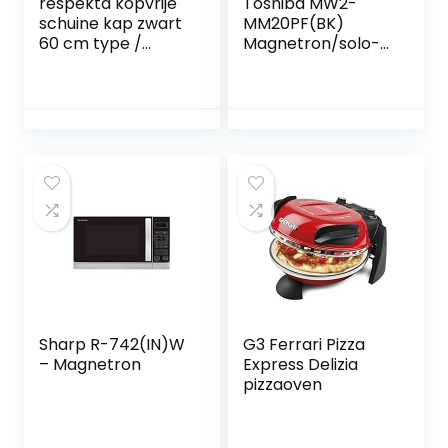
respekta kopvrije
Toshiba MW2-
schuine kap zwart
MM20PF(BK)
60 cm type /
Magnetron/solo-
model:
magnetron/20
CH88060SA+
l/800 W/5 standen
met praktische
ontdooifunctie,
led-verlichting
binnenshuis, zwart
Sharp R-742(IN)W
G3 Ferrari Pizza
– Magnetron
Express Delizia
pizzaoven