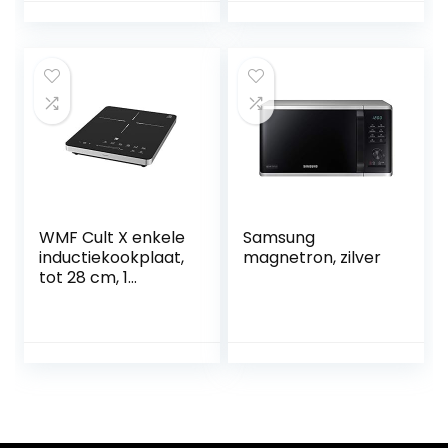
WMF Cult X enkele
Samsung
inductiekookplaat,
magnetron, zilver
tot 28 cm, 1
kookplaat, 8
standen,
panherkenning,
touch-display,
glaskeramiek,
timerfunctie, 2200
W