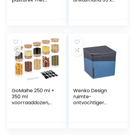
recept, van
30 cm met
kunststof en
bestekbak en
roestvrij staal,
afdruipbak
droogsysteem om
Aquatex plus
2 kg pasta op te
Polytherm
hangen
GoMaihe 250 ml +
Wenko Design
350 ml
ruimte-
voorraaddozen,
ontvochtiger
10-delige set,
Cube, blauw
voorraaddozen,
glas, kruidenpotjes,
luchtdicht, glazen
pot met deksel,