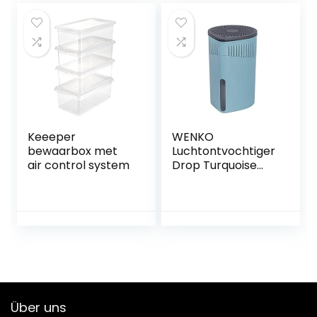
set
voorraaddozen,
glas, opslag,
keuken, thee,
kruidenpotjes,
herbruikbare
verpakking
Keeeper
WENKO
bewaarbox met
Luchtontvochtiger
air control system
Drop Turquoise
1000 g,
luchtontvochtiger,
1,6 l
Über uns