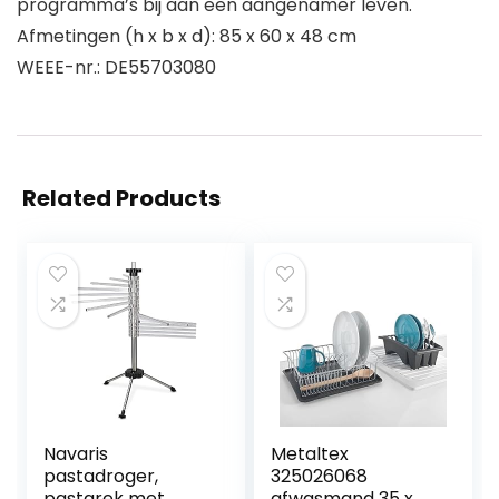
programma’s bij aan een aangenamer leven.
Afmetingen (h x b x d): 85 x 60 x 48 cm
WEEE-nr.: DE55703080
Related Products
Navaris
Metaltex
pastadroger,
325026068
pastarek met
afwasmand 35 x