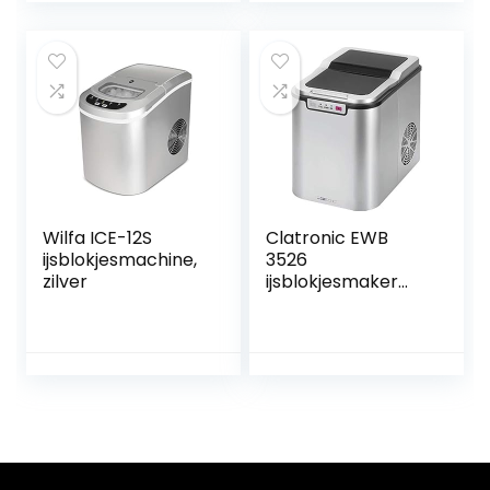
productietijd
(EU)
ijsmaker, BPA-vrij
Wilfa ICE-12S
Clatronic EWB
ijsblokjesmachine,
3526
zilver
ijsblokjesmaker
voor ca. 10-15 kg
ijsblokjes in 24 uur,
LED-display, 3
controlelampjes,
roestvrij staal