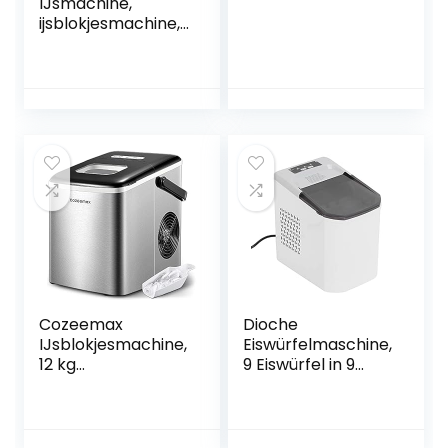
IJsmachine,
ijsblokjesmachine,
12 kg/24 uur,
roestvrij staal,
watertank van 2,1 l,
120 W ijsmaker,
productietijd 8
minuten, 9
ijsblokjes,
zelfreinigende
functie,
eenvoudige
bediening
Cozeemax
Dioche
IJsblokjesmachine,
Eiswürfelmaschine,
12 kg
9 Eiswürfel in 9
ijsblokjesmaker, 2
Minuten, 1,2 l,
maten ijsblokjes,
Eiswürfelbereiter
roestvrij staal, 6
für zu Hause, Bar,
minuten
Restaurant, etc.