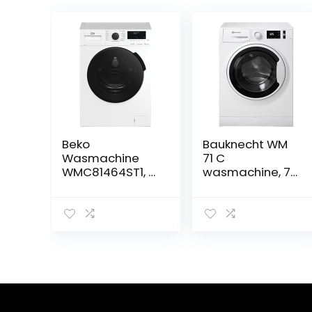
Beko
Bauknecht WM
Wasmachine
71 C
WMC81464ST1, 8
wasmachine, 7
kg, AquaWave
kg, 1400 rpm
trommel,
digitaal display,
vrijstaand,
ProSmart™
inverter-motor,
SteamCure,
Fast+/1400 rpm