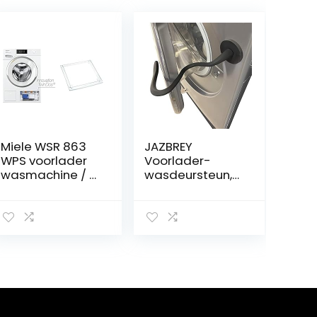
Miele WSR 863
JAZBREY
WPS voorlader
Voorlader-
wasmachine / 9
wasdeursteun,
kg / groot
magnetische
touch-display /
wasmachine-
automatische
deurhouder,
dosering –
wasmachine-
TwinDos &
deur open
originele
houden,
accessoires
flexibele steun
WTV 502 was-
voor de meeste
droog-
wasmachines,
verbindingsset,
zwart