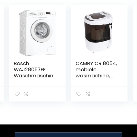
Bosch
CAMRY CR 8054,
WAJ28057FF
mobiele
Waschmaschine
wasmachine,
, freistehend,
voor camping,
Serie 2,
klein
EcoSilence Drive,
huishouden,
7 kg, 1400 U/min,
wassen en
55 l,
centrifugeren
Endzeitvorwahl
24 h, Weiß