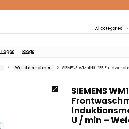
All categories
 Tages
Blogs
r
Waschmaschinen
SIEMENS WM14N107FF Frontwaschm
SIEMENS WM1
Frontwaschma
Induktionsmo
U / min – We