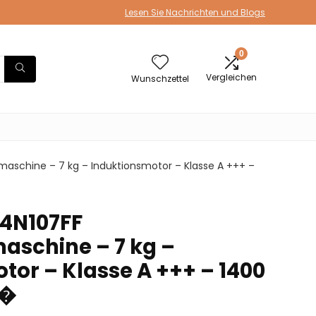
Lesen Sie Nachrichten und Blogs
0
Vergleichen
Wunschzettel
aschine – 7 kg – Induktionsmotor – Klasse A +++ –
4N107FF
schine – 7 kg –
tor – Klasse A +++ – 1400
i�