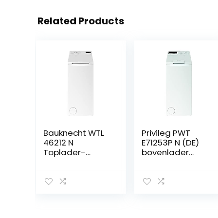
Related Products
Bauknecht WTL
Privileg PWT
46212 N
E71253P N (DE)
Toplader-
bovenlader
wasmachine, 6
wasmachine / 7
kg, kort 30
kg / 1152
graden, anti-
omw/soft-
vlekken
opening/kort
programma,
45’/starttijdsele
FreshFinish,
ctie/wolprogra