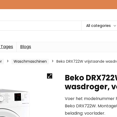
All categories
 Tages
Blogs
r
Waschmaschinen
Beko DRX722W vrijstaande wasdrog
Beko DRX722
wasdroger, vo
Voer het modelnummer hi
Beko DRX722W. Montagetyp
belading: voorlader.