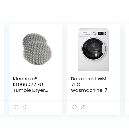
Kleeneze®
Bauknecht WM
KL066077 EU
71 C
Tumble Dryer
wasmachine, 7
Balls, 2 Pack,
kg, 1400 rpm
grijs