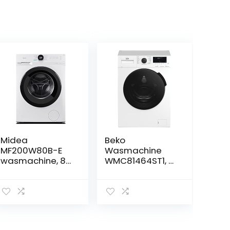
Midea
Beko
MF200W80B-E
Wasmachine
wasmachine, 8
WMC81464ST1, 8
kg inhoud,
kg, AquaWave
energie-
trommel,
efficiëntieklasse
digitaal display,
B, HealthGuard-
vrijstaand,
systeem,
ProSmart™
navulfunctie,
inverter-motor,