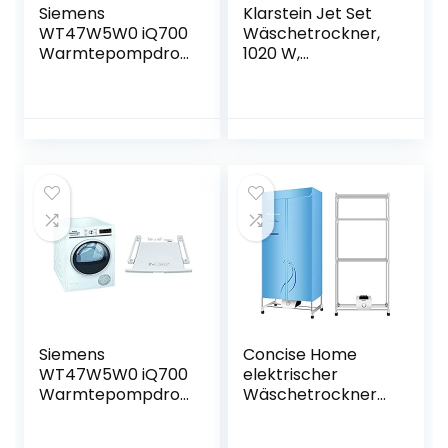
Siemens
Klarstein Jet Set
WT47W5W0 iQ700
Wäschetrockner,
Warmtepompdro
1020 W,
ger, A+++, 8 kg,
freistehend/Unter
sensorgestuurde
bau, EEK C, 3 kg,
autoDry-
Ablufttrocknung,
technologie &
Wärmewahl,
wpro SKS101,
Timer, Kompakt:
wasmachine-
49 x 69 x 47,5 cm
accessoires,
(BxHxT),
drogeraccessoires
Edelstahltrommel,
, aansluitframe
schwarz
met legplank, 60 x
60 cm
Siemens
Concise Home
WT47W5W0 iQ700
elektrischer
Warmtepompdro
Wäschetrockner
ger, A+++, 8 kg,
Kapazität Doppel-
automatische
Edelstahl