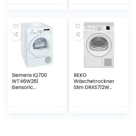
zelfreiniging,
energiesparende
sensorgestuurde
Innenkleidung
autoDry-
Warmluft-
technologie/outdo
Trockenschrank
or-programma &
(DREI Schichten)
WZ20400
verbindingsset
met uittrekbaar
voor iQ 800/890
droger
Siemens iQ700
BEKO
WT46W261
Wäschetrockner
iSensoric
Slim DRXS712W
warmtepompdrog
Young, 7 kg,
er/A++/8
Energieklasse A+
kg/wit/zelfreinigen
Wärmepumpe
de
condensator/soft
Dry-
trommelsysteem/
Super40