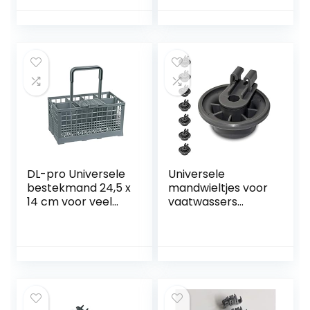
afdekking voor
425x117x100mm
achterste rail
DL-pro Universele
Universele
bestekmand 24,5 x
mandwieltjes voor
14 cm voor veel
vaatwassers
vaatwasser,
Bosch, Siemens,
vaatwasmand, ook
Neff enz. | 8 stuks
voor Bosch
ondermandrollen |
Siemens Neff
geschikt voor vele
93046 621320 AEG
vaatwassers | 24
Gorenje Privileg
maanden
etc
geldteruggarantie!