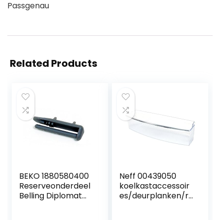
Passgenau
Related Products
BEKO 1880580400
Neff 00439050
Reserveonderdeel
koelkastaccessoir
Belling Diplomat
es/deurplanken/r
Flavel Leisure
erigeratie helder
vaatwasser,
deur flessenrek