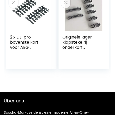
2 x DL-pro
Originele lager
bovenste korf
klapstekelrij
voor AEG
onderkorf
Electrolux Ikea
schotelplank
Faure Arthur
vaatwasser Bosch
Martin 138018410/9
Siemens 611472
1380184109
138018410
rubberen doornen
noppen voor
vaatwasser
Über uns
Sascha-Markuse.de ist eine moderne All-in-One-