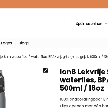
Spülmaschinen
 Tages
Blogs
je Slim waterfles / waterfles, BPA-vrij, grijs (mat grijs), 500ml / 1
Ion8 Lekvrije 
waterfles, BPA
500ml / 18oz
100% ondoordringbaar BPA-
Flips openen met één han