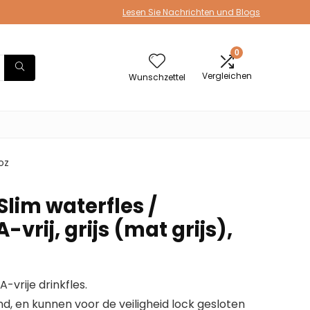
Lesen Sie Nachrichten und Blogs
0
Vergleichen
Wunschzettel
8oz
Slim waterfles /
-vrij, grijs (mat grijs),
vrije drinkfles.
d, en kunnen voor de veiligheid lock gesloten