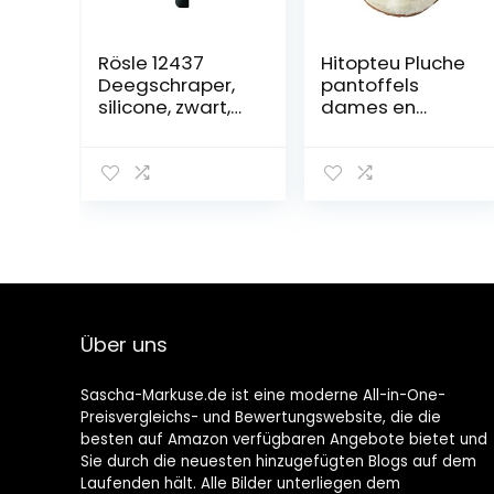
Rösle 12437
Hitopteu Pluche
Deegschraper,
pantoffels
silicone, zwart,
dames en
zwart, 26 x 2,6 x
meisjes pluizig
0,7 cm
winterpantoffel
s warmte
comfortabele
slippers open
teen huis
knuffelig
pantoffels
kinderen
Über uns
Sascha-Markuse.de ist eine moderne All-in-One-
Preisvergleichs- und Bewertungswebsite, die die
besten auf Amazon verfügbaren Angebote bietet und
Sie durch die neuesten hinzugefügten Blogs auf dem
Laufenden hält. Alle Bilder unterliegen dem