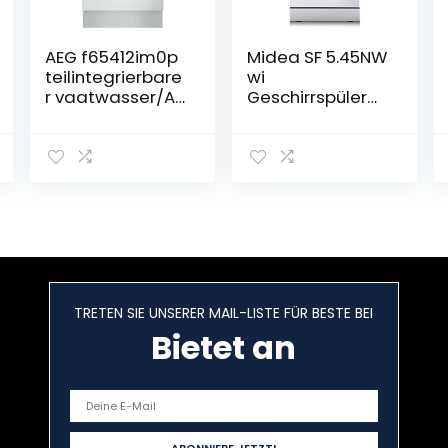
AEG f65412im0p
Midea SF 5.45NW
teilintegrierbare
wi
r vaatwasser/A
Geschirrspüler
+ +
45cm
A/9 couverts/45
Spülmaschine
cm/roestvrij
mit
staal
WIFI/Geschirrspü
ler Freistehend
& Unterbau / 9
MGD / 47 db / 6
Programme / 63
kWh/100 Zyklen -
weiß
TRETEN SIE UNSERER MAIL-LISTE FÜR BESTE BEI
Energieklasse E
Bietet an