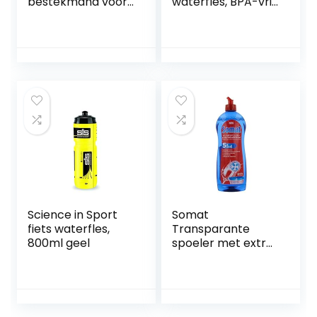
bestekmand voor
waterfles, BPA-vrij,
alle vaatwassers,
grijs (mat grijs),
stabiele
500ml / 18oz
steekverbinding,
deelbaar, variabel
te plaatsen, 23 x
8,5 + 4,5 x 13,5 cm,
hittebestendige
versterkte
kunststof
Science in Sport
Somat
fiets waterfles,
Transparante
800ml geel
spoeler met extra
droog effect, 750
ml, voor
onovertroffen
glans op glazen en
servies.