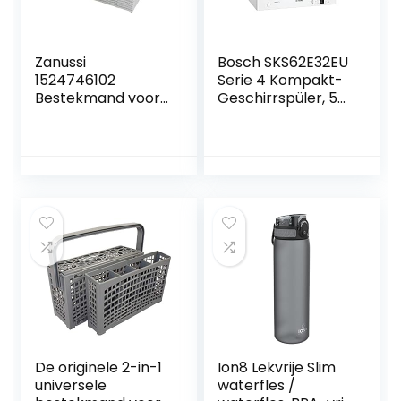
Zanussi
Bosch SKS62E32EU
1524746102
Serie 4 Kompakt-
Bestekmand voor
Geschirrspüler, 55
vaatwasmachine,
cm breit, Extra
wit
Trocknen auf
Knopfdruck,
AquaStop Schutz
gegen
Wasserschäden,
ActiveWater
Hydrauliksystem
gezielte
Wasserverteilung,
Glas 40°C
De originele 2-in-1
Ion8 Lekvrije Slim
universele
waterfles /