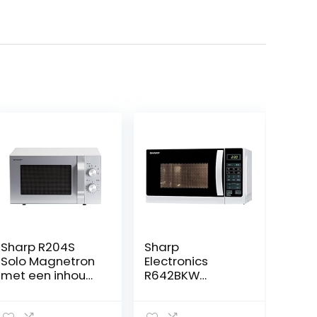
Sharp R204S
Sharp
Solo Magnetron
Electronics
met een inhoud
R642BKW
van 20 l, 800
Magnetron, wit
watt, 6 standen,