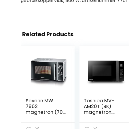
gebruiksoppervlak, 800 W, artikelnummer 7761
Related Products
Severin MW
Toshiba MV-
7862
AM20T (BK)
magnetron (700
magnetron,
W, incl.
solo-
Draaiplateau (Ø
magnetron, 20 l,