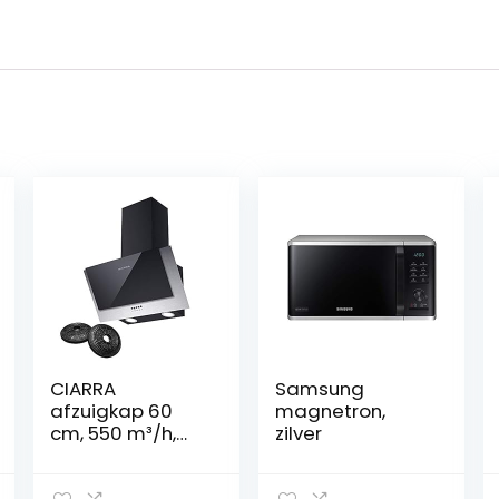
CIARRA
Samsung
afzuigkap 60
magnetron,
cm, 550 m³/h,
zilver
aanraakbesturin
g, schoorsteen,