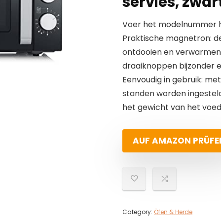
servies, zwar
Voer het modelnummer hi
Praktische magnetron: de
ontdooien en verwarmen v
draaiknoppen bijzonder e
Eenvoudig in gebruik: me
standen worden ingesteld
het gewicht van het voed
AUF AMAZON PRÜFE
Category:
Öfen & Herde