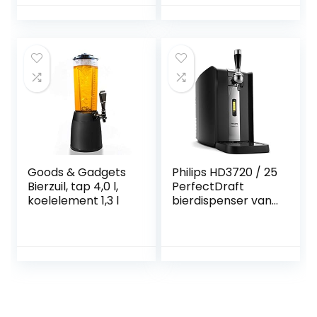
inch schacht
tapkit voor thuis,
bierbar, 8,1 x 7,1
inch
Goods & Gadgets
Philips HD3720 / 25
Bierzuil, tap 4,0 l,
PerfectDraft
koelelement 1,3 l
bierdispenser van
6 liter