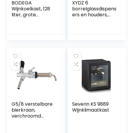
BODEGA
XYDZ 6
Wijnkoelkast, 128
borrelglassdispens
liter, grote
ers en houders,
vrijstaande
drankdispenser
wijnkast voor rode
met standaard,
wijn, witte wijn,
wijndispenser,
champagne,
wijndispenser, set,
champagne, 5-18
draagbare caddy
ºC digitale
wijndispenser,
temperatuurregel
feestgeschenk,
aar, led-display
drinkspel (blauw)
G5/8 verstelbare
Severin KS 9889
bierkraan,
Wijnklimaatkast
verchroomd
ratelcontrole,
bierkraan met 4