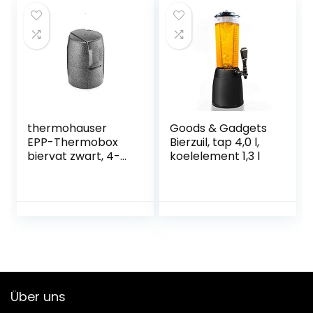
knutselen en vat
bier (2L)
thermohauser
Goods & Gadgets
EPP-Thermobox
Bierzuil, tap 4,0 l,
biervat zwart, 4-
koelelement 1,3 l
delig, geïsoleerde
verpakking voor 5 l
biervat
Über uns