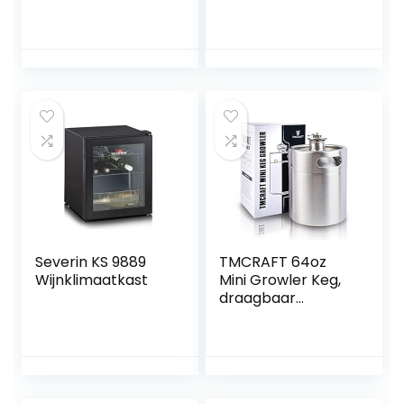
drankdispenser
bière
met standaard,
Bierzapfgläser für
wijndispenser,
Beertender
wijndispenser, set,
Bierzapfen, 5
draagbare caddy
Stück, Kunststoff
wijndispenser,
feestgeschenk,
drinkspel (blauw)
Severin KS 9889
TMCRAFT 64oz
Wijnklimaatkast
Mini Growler Keg,
draagbaar
roestvrij stalen
biervat met
zeshoekige
spiraaldeksel voor
huisbrouwen,