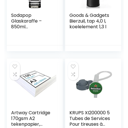
Sodapop
Goods & Gadgets
Glaskaraffe –
Bierzuil, tap 4,0 l,
850ml
koelelement 1,3 l
Fassungsvermöge
n – ausschließlich
für den Sodapop
Trinkwassersprudl
er Harold
verwendbar
Artway Cartridge
KRUPS XI200000 5
170gsm A2
Tubes de Services
tekenpapier,
Pour tireuses à