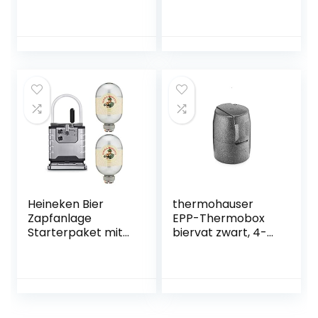
papier
bière
Bierzapfgläser für
Beertender
Bierzapfen, 5
Stück, Kunststoff
Heineken Bier
thermohauser
Zapfanlage
EPP-Thermobox
Starterpaket mit
biervat zwart, 4-
2x Birra Moretti, 8l
delig, geïsoleerde
Fass
verpakking voor 5 l
biervat