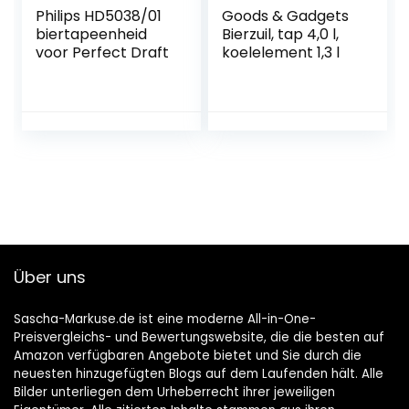
Philips HD5038/01
Goods & Gadgets
biertapeenheid
Bierzuil, tap 4,0 l,
voor Perfect Draft
koelelement 1,3 l
Über uns
Sascha-Markuse.de ist eine moderne All-in-One-
Preisvergleichs- und Bewertungswebsite, die die besten auf
Amazon verfügbaren Angebote bietet und Sie durch die
neuesten hinzugefügten Blogs auf dem Laufenden hält. Alle
Bilder unterliegen dem Urheberrecht ihrer jeweiligen