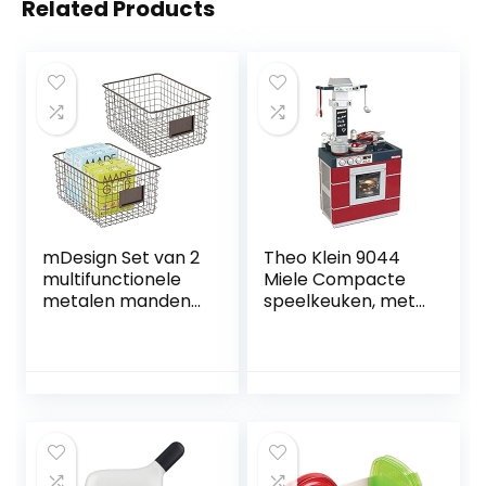
Related Products
mDesign Set van 2
Theo Klein 9044
multifunctionele
Miele Compacte
metalen manden
speelkeuken, met
– opbergmand
accessoires, 50
voor keuken,
cm
voorraadkamer
enz. – compacte
en universele
draadmand –
bronskleurig