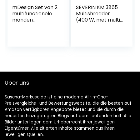
mDesign Set van 2
SEVERIN KM 3865
multifunctionele
Multishredder
manden,
(400 W, met multi-
opbergmand van
emulgeerschijf)
metaal voor
zilver/zwart
keuken,
voorraadkamer
enz. – compacte
en universele
draadmand –
zwart
Über uns
Sascha-Markuse.de ist eine moderne All-in-One-
Preisvergleichs- und Bewertungswebsite, die die besten auf
Amazon verfügbaren Angebote bietet und Sie durch die
neuesten hinzugefügten Blogs auf dem Laufenden hält. Alle
Bilder unterliegen dem Urheberrecht ihrer jeweiligen
Eigentümer. Alle zitierten Inhalte stammen aus ihren
jeweiligen Quellen.