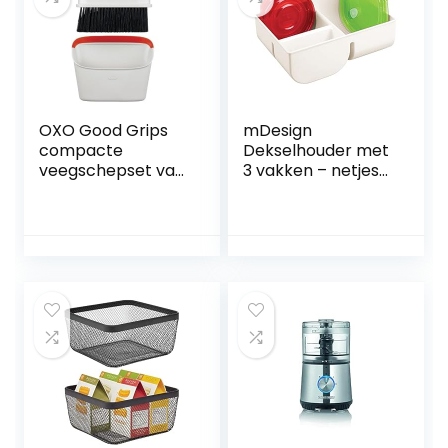
OXO Good Grips
mDesign
compacte
Dekselhouder met
veegschepset van
3 vakken – netjes
handveger en
opbergvak van
bezem
kunststof –
compacte
keukenorganizer
voor het deksel
van
vershouddozen –
crèmekleurig