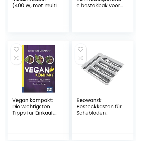
(400 W, met multi-
e bestekbak voor
emulgeerschijf)
schuifladen:
zilver/zwart
compacte
bestekorganizer,
plastic, 11 x 39,5 x
5,7 cm (grijs)
Vegan kompakt:
Beowanzk
Die wichtigsten
Besteckkasten für
Tipps für Einkauf,
Schubladen
Vorratshaltung
Ordnungssystem,
und Zubereitung /
Besteck Organizer
58 raffinierte
Antirutschmatte
Rezepte.
Besteckbox,Komp