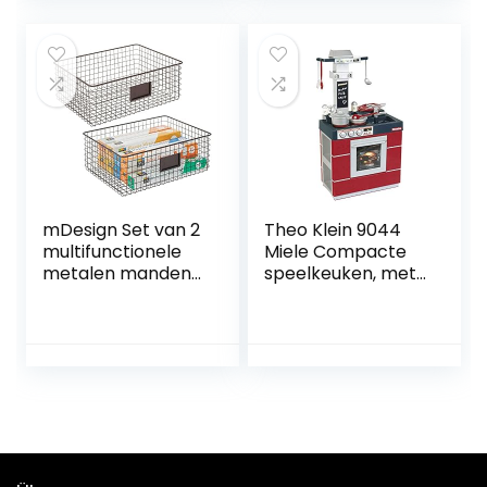
Kompakt-
akter Küchen
Ratgeber
Cutlery Tray
Paperback – 28
40*30,Besteckkist
september 2015
e Aufbewahrung
Platzsparend
Besteckeinsatz
Weiß
mDesign Set van 2
Theo Klein 9044
multifunctionele
Miele Compacte
metalen manden
speelkeuken, met
– opbergmand
accessoires, 50
met tekstveld
cm
voor keuken,
voorraadkamer
enz. – compacte
en universele
draadmand –
bronskleurig