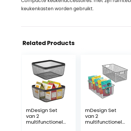
Compacte keukenaccessoires: met zijn ruimteb
keukenkasten worden gebruikt.
Related Products
mDesign Set
mDesign Set
van 2
van 2
multifunctionele
multifunctionele
manden,
manden – de