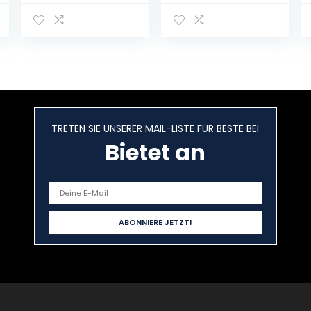
compacte
bamboe, wit
vaatwasser, 6
programma’s,
mini-
tafelvaatwasse
r, 5 liter water
nodig,
droogfunctie en
licht voor
TRETEN SIE UNSERER MAIL-LISTE FÜR BESTE BEI
woningen,
slaapzalen en
Bietet an
campers