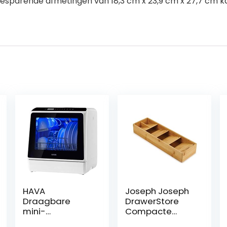
esparende afmetingen van 18,3 cm x 23,9 cm x 27,7 cm 
HAVA
Joseph Joseph
Draagbare
DrawerStore
mini-
Compacte
vaatwasser,
bestekbak van