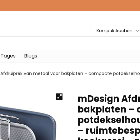
Kompaktküchen
 Tages
Blogs
Afdruiprek van metaal voor bakplaten – compacte potdekselho
mDesign Afdr
bakplaten –
potdekselhou
– ruimtebes