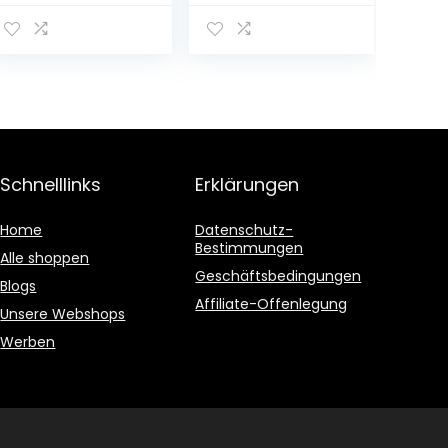
schuifladen:
opbergvak van
compacte
kunststof –
bestekorganizer,
compacte
plastic, 11 x 39,5 x
keukenorganizer
5,7 cm (grijs)
voor het deksel
van
vershouddozen
– crèmekleurig
Schnelllinks
Erklärungen
Home
Datenschutz-
Bestimmungen
Alle shoppen
Geschäftsbedingungen
Blogs
Affiliate-Offenlegung
Unsere Webshops
Werben