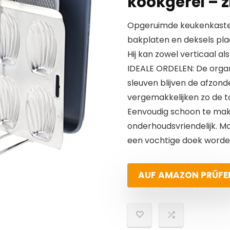
kookgerei – z
Opgeruimde keukenkaste
bakplaten en deksels pl
Hij kan zowel verticaal a
IDEALE ORDELEN: De organ
sleuven blijven de afzond
vergemakkelijken zo de 
Eenvoudig schoon te mak
onderhoudsvriendelijk. Moc
een vochtige doek worden
AUF AMAZON PRÜFE