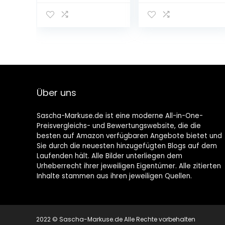
opbergmand
flexibele
van metaal voor
opbergmand
keuken,
voor de keuken,
voorraadkamer
voorraadkamer
enz. – compacte
enz. – compacte
en universele
en universele
draadmand –
draadmand
zwart
met
handgrepen –
Über uns
matzwart
Sascha-Markuse.de ist eine moderne All-in-One-
Preisvergleichs- und Bewertungswebsite, die die
besten auf Amazon verfügbaren Angebote bietet und
Sie durch die neuesten hinzugefügten Blogs auf dem
Laufenden hält. Alle Bilder unterliegen dem
Urheberrecht ihrer jeweiligen Eigentümer. Alle zitierten
Inhalte stammen aus ihren jeweiligen Quellen.
2022 © Sascha-Markuse.de Alle Rechte vorbehalten