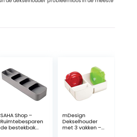
kan de dekselhouder probleemloos in de meeste
SAHA Shop –
mDesign
Ruimtebesparen
Dekselhouder
de bestekbak
met 3 vakken –
voor
netjes