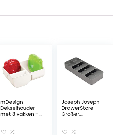
mDesign
Joseph Joseph
Dekselhouder
DrawerStore
met 3 vakken –
Großer,
netjes
kompakter
opbergvak van
Besteckkasten –
kunststof –
Grau