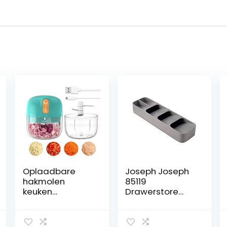
Oplaadbare
Joseph Joseph
hakmolen
85119
keuken
Drawerstore
elektrisch, 250
Compacte
ml compacte
bestekbak,
multi-shredder
plastic, grijs, 11 x