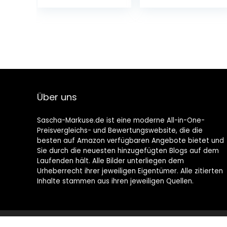
kantoor en
keukenrol, voor 3
keuken met
rollen, roestvrij
voldoende
staal,
ruimte voor het
zilver/zwart
afval – metalen
prullenbak –
marmerkleurig
Über uns
Sascha-Markuse.de ist eine moderne All-in-One-
Preisvergleichs- und Bewertungswebsite, die die
besten auf Amazon verfügbaren Angebote bietet und
Sie durch die neuesten hinzugefügten Blogs auf dem
Laufenden hält. Alle Bilder unterliegen dem
Urheberrecht ihrer jeweiligen Eigentümer. Alle zitierten
Inhalte stammen aus ihren jeweiligen Quellen.
2022 © Sascha-Markuse.de Alle Rechte vorbehalten