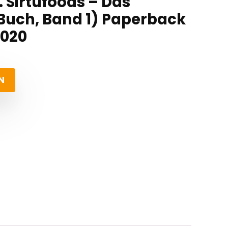
 Sirtufoods – Das
 Buch, Band 1) Paperback
2020
N