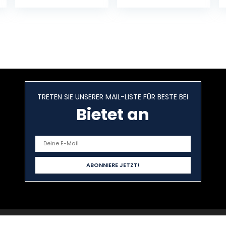
(60 watt)
39,5 x 5,7 cm
keukenmachine
mixer
knoflookversnip
peraar voor
groenten,
babyvoeding
Treblewind
(groen)
TRETEN SIE UNSERER MAIL-LISTE FÜR BESTE BEI
Bietet an