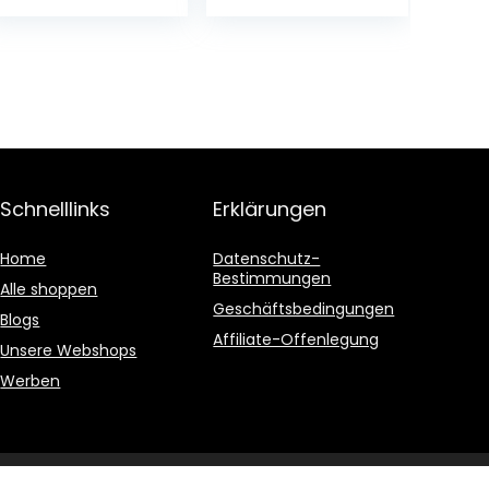
compacte
keukenorganizer
voor het deksel
van
vershouddozen
– crèmekleurig
Schnelllinks
Erklärungen
Home
Datenschutz-
Bestimmungen
Alle shoppen
Geschäftsbedingungen
Blogs
Affiliate-Offenlegung
Unsere Webshops
Werben