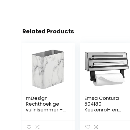
Related Products
mDesign
Emsa Contura
Rechthoekige
504180
vuilnisemmer –
Keukenrol- en
compacte
foliehouder met
afvalemmer
foliesnijder, voor
voor badkamer,
folie en