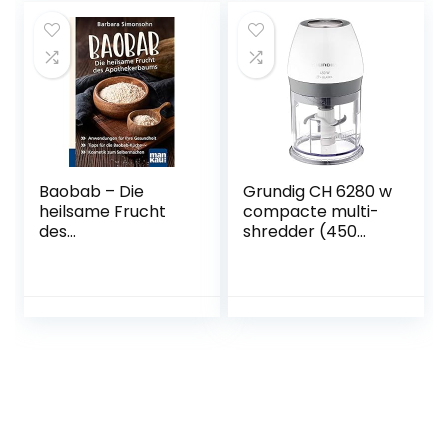
van roestvrij staal,
zilverkleurig, 17,78 x
17,78 x 21,59 cm
Baobab – Die
Grundig CH 6280 w
heilsame Frucht
compacte multi-
des
shredder (450
Apothekerbaums.
watt), wit
Kompakt-
Ratgeber:
Anwendungen für
Ihre Gesundheit –
Tipps für die
Baobab-Küche –
Kosmetik zum
Selbermachen
Paperback – 23