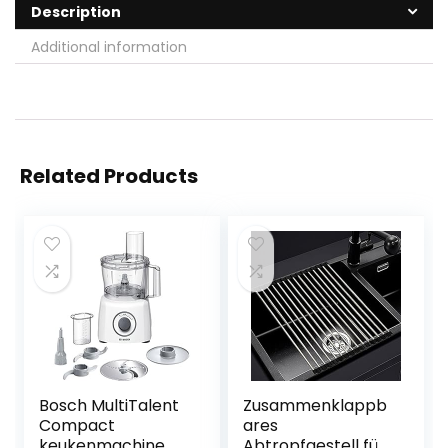
Description
Additional information
Related Products
Bosch MultiTalent
Zusammenklappb
Compact
ares
keukenmachine, 3
Abtropfgestell für