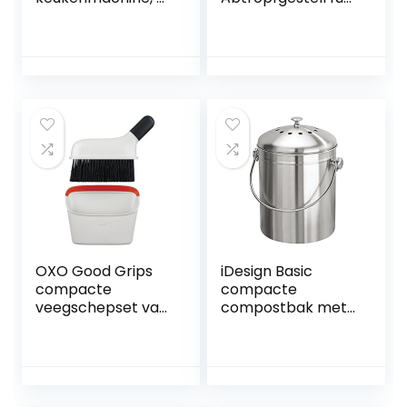
MCM3100 W, 20
Küchenspüle,
functies,
Mehrzweck-
mengkom 2,3 l,
Abtropfgestell,
universeel mes,
aufrollbarer
snij-rasp-
Edelstahl-
draaischijf,
Utensilienhalter,
slagschijf (room),
kann für viele
vulhulp, deksel,
Küchenaufgaben
800 W, wit
verwendet
werden,
platzsparend für
kompakte Küche
OXO Good Grips
iDesign Basic
compacte
compacte
veegschepset van
compostbak met
handveger en
koolstoffilter voor
bezem
de keuken,
draagbare
compostemmer
voor etensresten