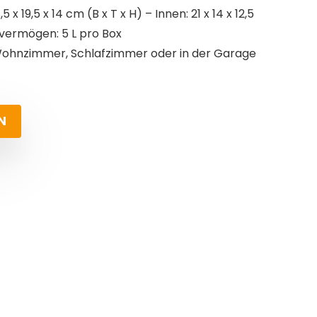
 19,5 x 14 cm (B x T x H) – Innen: 21 x 14 x 12,5
svermögen: 5 L pro Box
hnzimmer, Schlafzimmer oder in der Garage
N