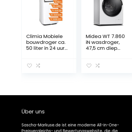
Climia Mobiele
Midea WT 7.860
bouwdroger ca.
iN wasdroger,
50 liter in 24 uur,
47,5 cm diep
ventilator en
slim design, 8/6
ontvochtiger
kg wassen,
drogen, Steam
Care, BLDC-
inverter-motor,
1500 omw/min,
navulfunctie, 60
minuten wassen
en drogen, wit
Über uns
Sascha-Markuse.de ist eine moderne All-in-One-
Preisvergleichs- und Bewertungswebsite, die die