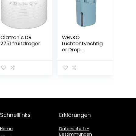
Clatronic DR
WENKO
2751 fruitdroger
Luchtontvochtig
er Drop
Turquoise 1000
g,
luchtontvochtig
er, 1,6 l
Schnelllinks
Erklärungen
Home
Datenschutz-
Bestimmungen