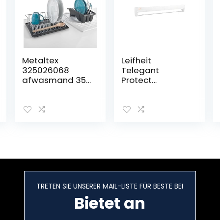
Metaltex
Leifheit
325026068
Telegant
afwasmand 35
Protect
x 30 cm met
Wanddroger,
bestekbak en
waslijn voor
afdruipbak
kleine
Aquatex plus
huishoudens,
Polytherm
ruimtebesparen
d droogrek met
wandmontage,
binnen en
buiten, droogrek
voor de was
TRETEN SIE UNSERER MAIL-LISTE FÜR BESTE BEI
tussendoor, wit
Bietet an