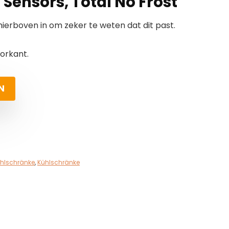
 Sensors, Total No Frost
erboven in om zeker te weten dat dit past.
orkant.
N
ühlschränke
,
Kühlschränke