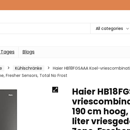
All categories
 Tages
Blogs
e
Kühlschränke
Haier HB18FGSAAA Koel-vriescombinatie,
ne, Fresher Sensors, Total No Frost
Haier HB18F
vriescombinat
190 cm hoog, 
liter vriesge