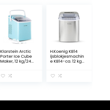
Klarstein Arctic
H.Koenig KB14
Porter Ice Cube
ijsblokjesmachin
Maker, 12 kg/24
e KB14-ca. 12 kg
uur, 2 maten,
ijsblokjes per
productieduur: 8
dag,
minuten,
productietijd 10-
ijsblokjes per
13 min. -2
cyclus: 9,2 liter
ijsblokjesgrootte
watertank, LCD-
-waterniveau-
display, timer,
indicator, 120 W
draaggreep,
roestvrij staal
BPA-vrij, blauw
zilver, kunststof,