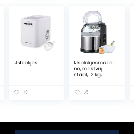
IJsblokjes.
IJsblokjesmachi
ne, roestvrij
staal, 12 kg,
ijsblokjesmaker,
6 minuten
productietijd,
ijsblokjesmaker,
zelfreinigende
functie,
ijsblokjesmaker