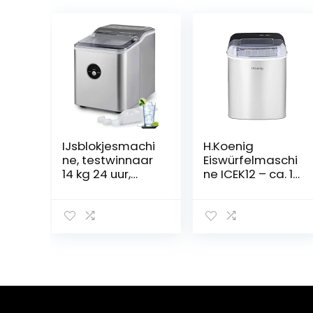
IJsblokjesmachi
H.Koenig
ne, testwinnaar
Eiswürfelmaschi
14 kg 24 uur,
ne ICEK12 – ca. 12
bereiding in 6
kg Eiswürfel pro
minuten,
Tag,
waterreservoir
Produktionszeit
van 2 liter, led-
10-13 min. – 2
display,
Eiswürfelgrößen
waterniveau-
–
indicator,
Wasserstandsa
zilveren
nzeige, 120 W –
ijsblokjesmaker
Edelstahl –