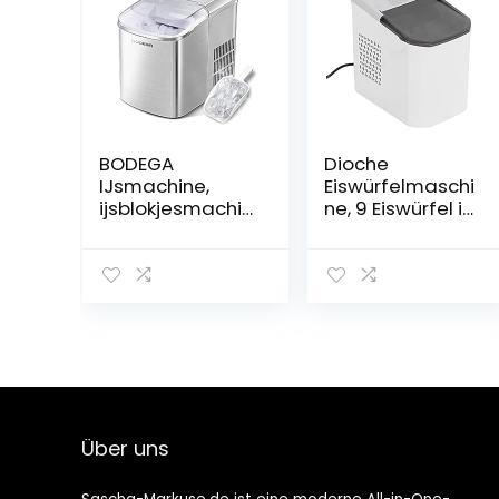
BODEGA
Dioche
IJsmachine,
Eiswürfelmaschi
ijsblokjesmachin
ne, 9 Eiswürfel in
e, 12 kg/24 uur,
9 Minuten, 1,2 l,
roestvrij staal,
Eiswürfelbereiter
watertank van
für zu Hause, Bar,
2,1 l, 120 W
Restaurant, etc.
ijsmaker,
(EU)
productietijd 8
minuten, 9
ijsblokjes,
zelfreinigende
functie,
Über uns
eenvoudige
bediening