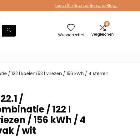
Lesen Sie Nachrichten und Blogs
0
Vergleichen
Wunschzettel
e / 122 l koelen/53 l vriezen / 156 kWh / 4 sterren
2.1 /
mbinatie / 122 l
riezen / 156 kWh / 4
vak / wit