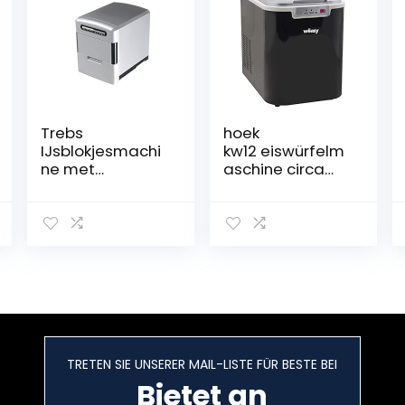
Trebs
hoek
IJsblokjesmachi
kw12 eiswürfelm
ne met
aschine circa
uitneembare
12 kg ijsblokjes
ijsblokjeslade
per dag,
incl. maatbeker
waterniveau-
en
aanduiding,
ijsblokjesschep
zwart
(2,0 l
watertank-
capaciteit, 12 kg
ijsblokjes in 24
uur, 140 Watt)
TRETEN SIE UNSERER MAIL-LISTE FÜR BESTE BEI
Bietet an