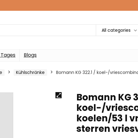
All categories
 Tages
Blogs
e
Kühlschränke
Bomann KG 322.1 / koel-/vriescombinati
Bomann KG 32
koel-/vriesco
koelen/53 l v
sterren vries