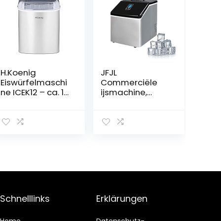
H.Koenig
JFJL
Eiswürfelmaschi
Commerciële
ne ICEK12 – ca. 12
ijsmachine,
kg Eiswürfel pro
ijsmachine
Tag,
werkblad, 24 uur
Produktionszeit
draagbare
10-13 min. – 2
compacte
Eiswürfelgrößen
ijsblokjesmachin
–
e, met ijsschepje
Wasserstandsa
en mand,
nzeige, 120 W –
perfect voor
Edelstahl –
thuis, keuken,
silber
kantoor of bar
Schnelllinks
Erklärungen