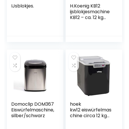
IJsblokjes.
H.Koenig KB12
ijsblokjesmachine
KB12 – ca. 12 kg
ijsblokjes per dag,
productietijd 6-13
min. – 2
ijsblokjesgrootte-
waterniveau-
indicator, 90 W
zwart, roestvrij
staal
Domoclip DOM367
hoek
Eiswürfelmaschine,
kw12 eiswürfelmas
silber/schwarz
chine circa 12 kg
ijsblokjes per dag,
waterniveau-