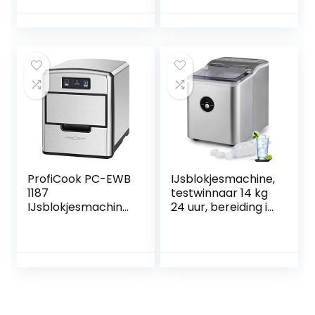
aanduiding, zwart
ProfiCook PC-EWB
IJsblokjesmachine,
1187
testwinnaar 14 kg
IJsblokjesmachine,
24 uur, bereiding in
touch-
6 minuten,
bedieningspaneel,
waterreservoir
ijsblokjes
van 2 liter, led-
beschikbaar
display,
binnen enkele
waterniveau-
minuten, keuze uit
indicator, zilveren
3 maten ijsblokjes,
ijsblokjesmaker