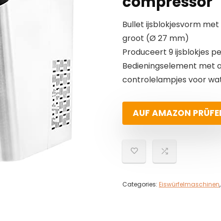
compressor
Bullet ijsblokjesvorm me
groot (Ø 27 mm)
Produceert 9 ijsblokjes p
Bedieningselement met aa
controlelampjes voor wat
AUF AMAZON PRÜFE
Categories:
Eiswürfelmaschinen