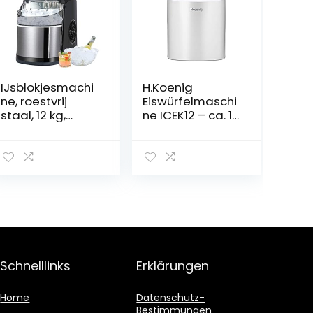
IJsblokjesmachi
H.Koenig
ne, roestvrij
Eiswürfelmaschi
staal, 12 kg,
ne ICEK12 – ca. 12
ijsblokjesmaker,
kg Eiswürfel pro
6 minuten
Tag,
productietijd,
Produktionszeit
ijsblokjesmaker,
10-13 min. – 2
zelfreinigende
Eiswürfelgrößen
functie,
–
ijsblokjesmaker
Wasserstandsa
nzeige, 120 W –
Edelstahl –
silber
Schnelllinks
Erklärungen
Home
Datenschutz-
Bestimmungen