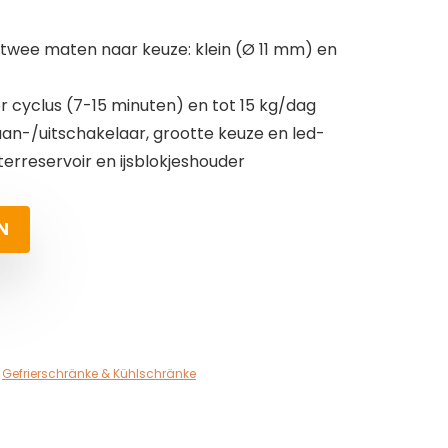
t twee maten naar keuze: klein (Ø 11 mm) en
er cyclus (7-15 minuten) en tot 15 kg/dag
n-/uitschakelaar, grootte keuze en led-
erreservoir en ijsblokjeshouder
N
,
Gefrierschränke & Kühlschränke