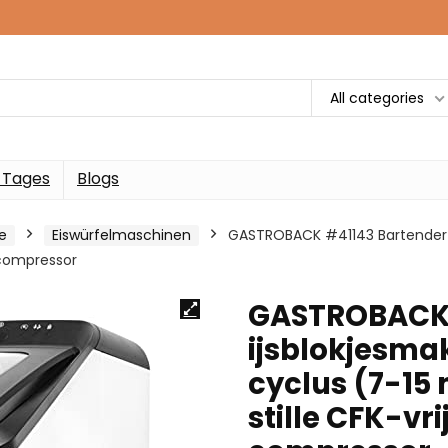
All categories
 Tages
Blogs
e
Eiswürfelmaschinen
GASTROBACK #41143 Bartender Pro
e compressor
GASTROBACK 
ijsblokjesmak
cyclus (7-15 
stille CFK-v