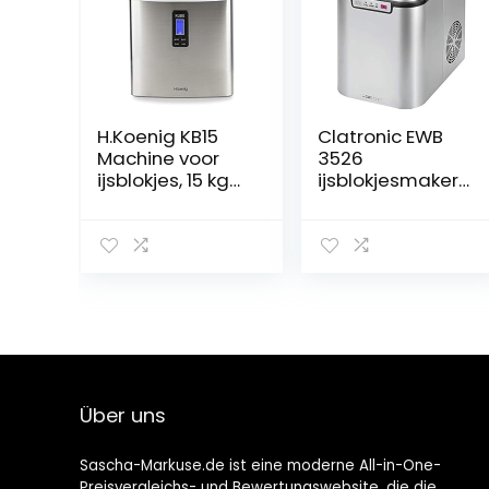
H.Koenig KB15
Clatronic EWB
Machine voor
3526
ijsblokjes, 15 kg
ijsblokjesmaker
ijsblokjes per
voor ca. 10-15 kg
dag,
ijsblokjes in 24
productietijd: 6-
uur, LED-display,
15 minuten,
3
ijsblokjes in 3
controlelampjes
maten, zonder
, roestvrij staal
wateraansluitin
g, 150W, roestvrij
staal,
zilverkleurig
Über uns
Sascha-Markuse.de ist eine moderne All-in-One-
Preisvergleichs- und Bewertungswebsite, die die