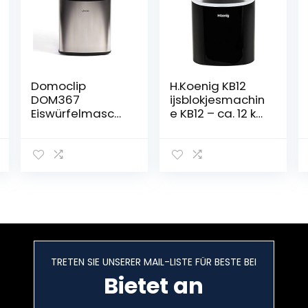
Domoclip
H.Koenig KB12
DOM367
ijsblokjesmachin
Eiswürfelmaschi
e KB12 – ca. 12 kg
ne,
ijsblokjes per
silber/schwarz
dag,
productietijd 6-
13 min. – 2
ijsblokjesgrootte
-waterniveau-
indicator, 90 W
zwart, roestvrij
staal
TRETEN SIE UNSERER MAIL-LISTE FÜR BESTE BEI
Bietet an