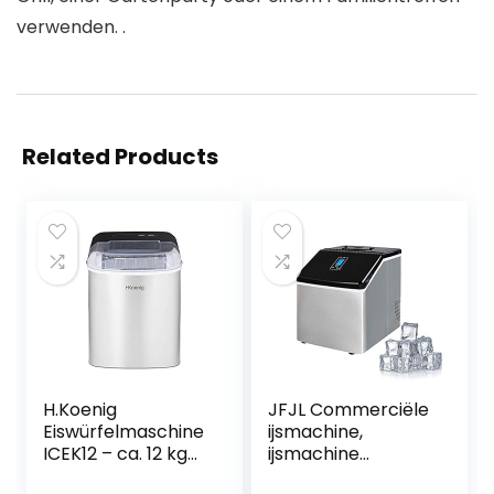
verwenden. .
Related Products
H.Koenig
JFJL Commerciële
Eiswürfelmaschine
ijsmachine,
ICEK12 – ca. 12 kg
ijsmachine
Eiswürfel pro Tag,
werkblad, 24 uur