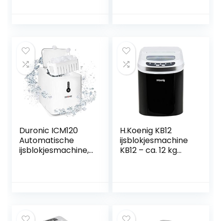
Produktionszeit 10-
draagbare
13 min. – 2
compacte
Eiswürfelgrößen –
ijsblokjesmachine,
Wasserstandsanze
met ijsschepje en
ige, 120 W –
mand, perfect
Edelstahl – silber
voor thuis, keuken,
kantoor of bar
Duronic ICM120
H.Koenig KB12
Automatische
ijsblokjesmachine
ijsblokjesmachine,
KB12 – ca. 12 kg
9 ijsblokjes in 7
ijsblokjes per dag,
minuten,
productietijd 6-13
waterreservoir
min. – 2
van 1,5 liter, tot 12
ijsblokjesgrootte-
kg per 24 uur, 600
waterniveau-
g capaciteit,
indicator, 90 W
ijsmachine 120 W,
zwart, roestvrij