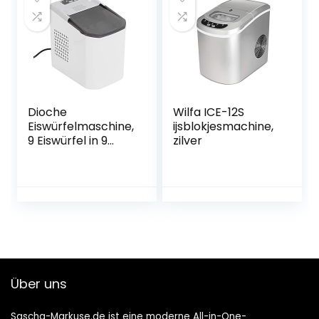
ijsblokjesmaker
staal
Dioche
Wilfa ICE-12S
Eiswürfelmaschine,
ijsblokjesmachine,
9 Eiswürfel in 9
zilver
Minuten, 1,2 l,
Eiswürfelbereiter
für zu Hause, Bar,
Restaurant, etc.
(EU)
Über uns
Sascha-Markuse.de ist eine moderne All-in-One-