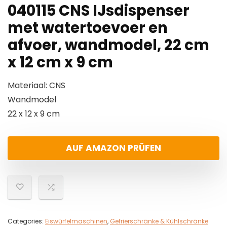
040115 CNS IJsdispenser
met watertoevoer en
afvoer, wandmodel, 22 cm
x 12 cm x 9 cm
Materiaal: CNS
Wandmodel
22 x 12 x 9 cm
AUF AMAZON PRÜFEN
Categories:
Eiswürfelmaschinen
,
Gefrierschränke & Kühlschränke