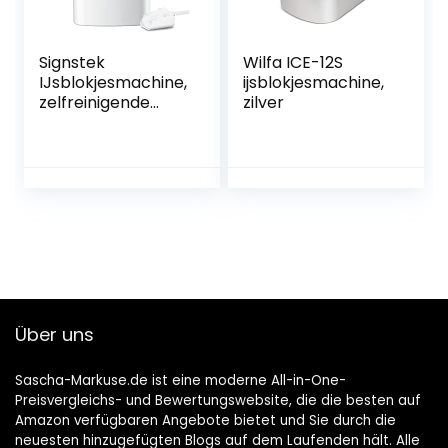
Signstek
Wilfa ICE-12S
IJsblokjesmachine,
ijsblokjesmachine,
zelfreinigende
zilver
ijsblokjesmaker, 15
kg, 24 uur, 6
minuten
productietijd,
ijsblokjesmaker
voor werkblad, 2 l,
stil, wit, bolvorm,
LED, mini
Über uns
Sascha-Markuse.de ist eine moderne All-in-One-
Preisvergleichs- und Bewertungswebsite, die die besten auf
Amazon verfügbaren Angebote bietet und Sie durch die
neuesten hinzugefügten Blogs auf dem Laufenden hält. Alle