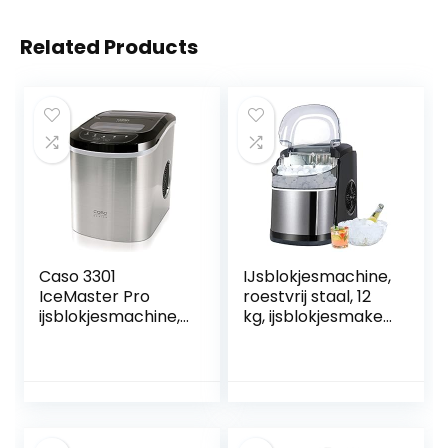
Related Products
Caso 3301
IJsblokjesmachine,
IceMaster Pro
roestvrij staal, 12
ijsblokjesmachine,
kg, ijsblokjesmaker,
18/8 roestvrij staal,
6 minuten
2,2 liter, zilver
productietijd,
ijsblokjesmaker,
zelfreinigende
functie,
ijsblokjesmaker