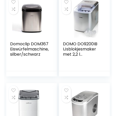
Domoclip DOM367
DOMO DO9200IB
Eiswürfelmaschine,
IJsblokjesmaker
silber/schwarz
met 2,2 l
watertank. Maakt
ijsblokjes in slechts
8 minuten