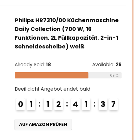
Philips HR7310/00 Küchenmaschine
Daily Collection (700 W, 16
Funktionen, 2L Füllkapazität, 2-in-1
Schneidescheibe) weiß
Already Sold:
18
Available:
26
69 %
Beeil dich! Angebot endet bald
0
1
1
2
4
1
3
6
AUF AMAZON PRÜFEN