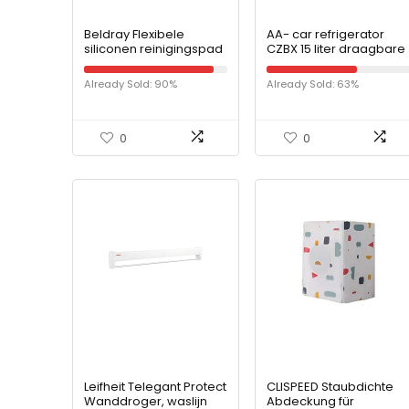
Beldray Flexibele
AA- car refrigerator
siliconen reinigingspad
CZBX 15 liter draagbare
| compact design |
compressor koelkast
geschikt voor servies,
koeler DC 12 V 24 V AC
Already Sold: 90%
Already Sold: 63%
potten en pannen en
230 V
glaswerk.
0
0
Leifheit Telegant Protect
CLISPEED Staubdichte
Wanddroger, waslijn
Abdeckung für