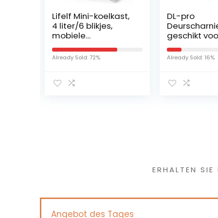
Lifelf Mini-koelkast,
DL-pro
cess
4 liter/6 blikjes,
Deurscharni
mand
mobiele
geschikt voo
s,
autokoelkast met
Siemens Nef
ta
koel- en
Constructa
Already Sold: 72%
Already Sold: 16%
oor
verwarmingsfunctie
scharnier sc
V200
, AC 220 V/DC 12 V,
voor 481147 
68 W
stroomverbruik
laag, voor auto,
kantoor, keuken,
studentenhuis,
tuinhuis.
Haben Sie
ERHALTEN SIE
Angebot des Tages