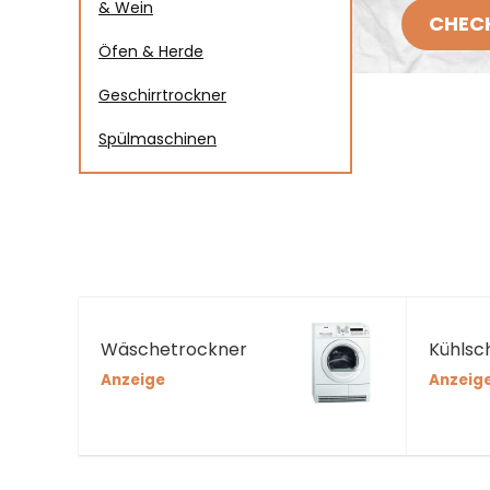
& Wein
CHECK
Öfen & Herde
Geschirrtrockner
Spülmaschinen
Wäschetrockner
Kühlsc
Anzeige
Anzeig