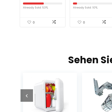
voor kleine
Waschmaschine,
huishoudens,
Trockner,
Already Sold: 53%
Already Sold: 10%
ruimtebesparend
Sonnenschutz,
droogrek met
wasserdichte
wandmontage, binnen
Abdeckung
en buiten, droogrek
0
0
voor de was
tussendoor, wit
Sehen Si