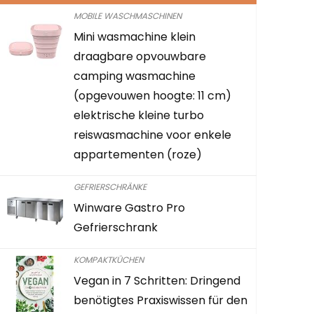
MOBILE WASCHMASCHINEN
Mini wasmachine klein
CEGAR Bes
draagbare opvouwbare
Expandabl
camping wasmachine
Organizer 
(opgevouwen hoogte: 11 cm)
Schublade
elektrische kleine turbo
BPA-frei, 4
reiswasmachine voor enkele
6,6 x 2,4 Zo
appartementen (roze)
Already Sold:
GEFRIERSCHRÄNKE
Winware Gastro Pro
Gefrierschrank
Beeil dich! 
KOMPAKTKÜCHEN
0
2
Vegan in 7 Schritten: Dringend
benötigtes Praxiswissen für den