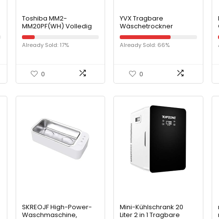
Toshiba MM2-
YVX Tragbare
MM20PF(WH) Volledig
Wäschetrockner
functionele magnetron
Kleiderbügel Elektrische
met 5 standen,
Mini Klappschuhe
Already Sold: 17%
Already Sold: 66%
eenvoudig ontdooien,
Wärmer Trockner Rack
20 L, 800 W, wit
Beseitigen Sie Falten
und Geruch
Schnelltrocknen für
0
0
Reisen nach Hause
SKREOJF High-Power-
Mini-Kühlschrank 20
Waschmaschine,
Liter 2 in 1 Tragbare