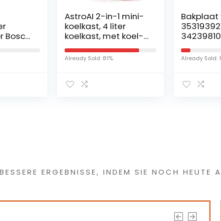
AstroAI 2-in-1 mini-
Bakplaat 
er
koelkast, 4 liter
353193921
r Bosch
koelkast, met koel-
34239810
f
en
met afme
verwarmingsfunctie
422 x 37
Already Sold: 81%
Already Sold: 
harnier
, 12 volt op de
koelkast
sigarettenaansteke
r en 230 volt
stopcontact voor
auto’s, kantoren en
slaapzalen, roze
 etwas Interessantes
 BESSERE ERGEBNISSE, INDEM SIE NOCH HEUTE A