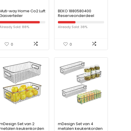
Muti-way Home Co2 Luft
BEKO 1880580400
Gasverteiler
Reserveonderdeel
Verteilersplitter Bier 4
Belling Diplomat Flavel
Wege für den
Leisure vaatwasser,
Already Sold: 88%
Already Sold: 38%
Heimgebrauch
afdekking voor
achterste rail
0
0
mDesign Set van 2
mDesign Set van 4
metalen keukenkorden
metalen keukenkorden