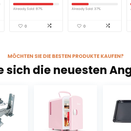
Haushaltsklein Gläser
Kühlschränke mit Kühl-
Waschmaschine,
und Heizfunktion, DC /
Already Sold: 87%
Already Sold: 37%
Zahnspange, Schmuck,
AC für Auto und
Uhr-Waschmaschine
Haushalt,
Thermoelektrischer
Mini-Kühlschränke mit
0
0
Temperaturbedienfeld
MÖCHTEN SIE DIE BESTEN PRODUKTE KAUFEN?
e sich die neuesten An