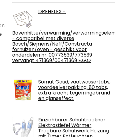
DREHFLEX -
en
Bovenhitte/verwarming/verwarmingselement
e
- compatibel met diverse
Bosch/Siemens/Neff/Constructa
fornuizen/oven - geschikt voor
onderdelen nr. 00773539/773539
vervangt 471369/00471369 E.G.O
Somat Goud, vaatwassertabs,
voordeelverpakking, 80 tabs,
extra kracht tegen ingebrand
en glanseffect.
Einziehbarer Schuhtrockner
Elektrostiefel Wärmer
Tragbare Schuhwerk Heizung
mit Timer Entfeuchten