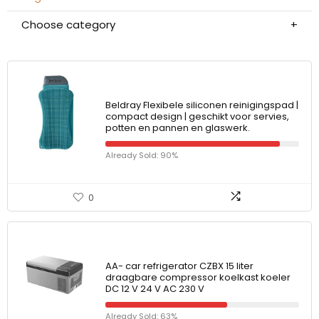
Choose category
Beldray Flexibele siliconen reinigingspad |
compact design | geschikt voor servies,
potten en pannen en glaswerk.
Already Sold: 90%
0
AA- car refrigerator CZBX 15 liter
draagbare compressor koelkast koeler
DC 12 V 24 V AC 230 V
Already Sold: 63%