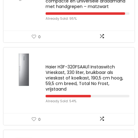
compacte en universele draadmand
met handgrepen – matzwart
Already Sold: 95%
0
Haier H3F-320FSAAU1 Instaswitch
Vrieskast, 330 liter, bruikbaar als
vrieskast of koelkast, 190,5 cm hoog,
59,5 cm breed, Total No Frost,
vrijstaand
Already Sold: 54%
0