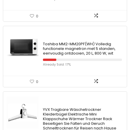
0
Toshiba MM2-MM20PF(WH) Volledig
functionele magnetron met 5 standen,
eenvoudig ontdooien, 20 L, 800 W, wit
Already Sold: 17%
0
YVX Tragbare Wäschetrockner
Kleiderbügel Elektrische Mini
Klappschuhe Wärmer Trockner Rack
Beseitigen Sie Falten und Geruch
Schnelltrocknen für Reisen nach Hause