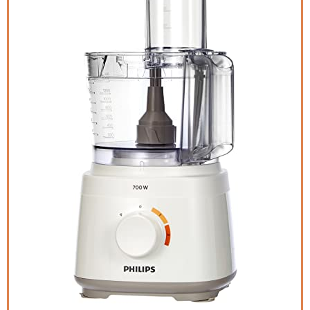
CEGAR Besteck-Organizer, Expandab
Kitchen Drawer Organizer für Besteck
Schubladen-Organizer-Tablett, BPA-
frei, 406 * 166 * 59 mm (16,0 x 6,6 x 2,4