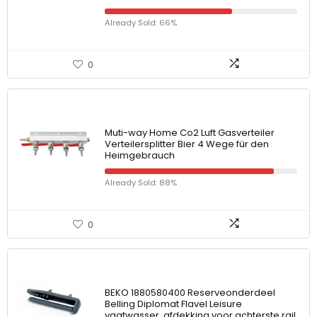
Already Sold: 66%
0
Muti-way Home Co2 Luft Gasverteiler
Verteilersplitter Bier 4 Wege für den
Heimgebrauch
Already Sold: 88%
0
BEKO 1880580400 Reserveonderdeel
Belling Diplomat Flavel Leisure
vaatwasser, afdekking voor achterste rail