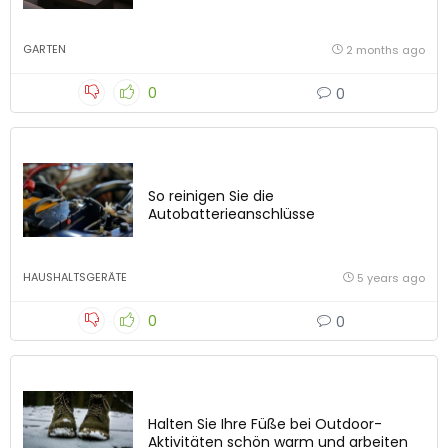
GARTEN
2 months ago
0
0
So reinigen Sie die
Autobatterieanschlüsse
HAUSHALTSGERÄTE
5 years ago
0
0
Halten Sie Ihre Füße bei Outdoor-
Aktivitäten schön warm und arbeiten