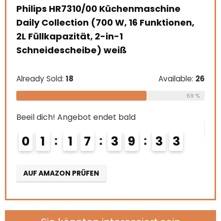
Zoll), grau
hine
ktionen,
Already Sold:
21
Available
68
Beeil dich! Angebot endet bald
vailable:
26
0
2
1
7
3
9
3
2
69 %
AUF AMAZON PRÜFEN
3
2