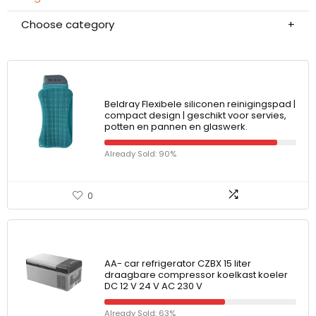
Choose category
Beldray Flexibele siliconen reinigingspad |
compact design | geschikt voor servies,
potten en pannen en glaswerk.
Already Sold: 90%
0
AA- car refrigerator CZBX 15 liter
draagbare compressor koelkast koeler
DC 12 V 24 V AC 230 V
Already Sold: 63%