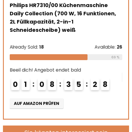
Zoll), grau
Bee
n,
0
Already Sold:
21
Available:
31
68 %
A
Beeil dich! Angebot endet bald
le:
26
0
2
0
8
3
5
2
6
69 %
7
AUF AMAZON PRÜFEN