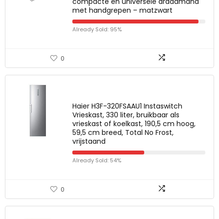
compacte en universele draadmand
met handgrepen – matzwart
Already Sold: 95%
0
Haier H3F-320FSAAU1 Instaswitch
Vrieskast, 330 liter, bruikbaar als
vrieskast of koelkast, 190,5 cm hoog,
59,5 cm breed, Total No Frost,
vrijstaand
Already Sold: 54%
0