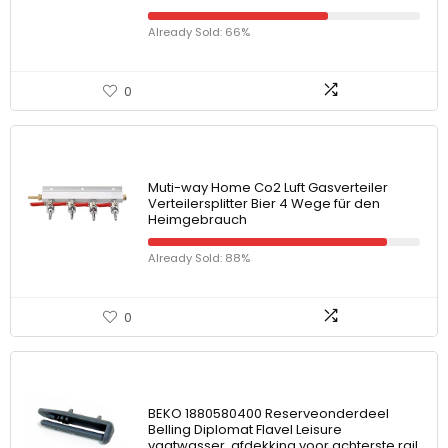
Already Sold: 66%
0
Muti-way Home Co2 Luft Gasverteiler
Verteilersplitter Bier 4 Wege für den
Heimgebrauch
Already Sold: 88%
0
BEKO 1880580400 Reserveonderdeel
Belling Diplomat Flavel Leisure
vaatwasser, afdekking voor achterste rail