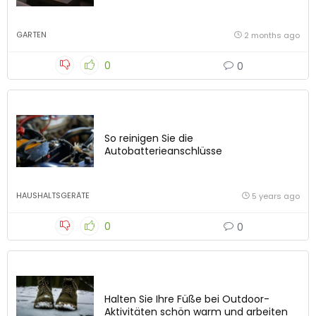
GARTEN
2 months ago
0
0
So reinigen Sie die
Autobatterieanschlüsse
HAUSHALTSGERÄTE
5 years ago
0
0
Halten Sie Ihre Füße bei Outdoor-
Aktivitäten schön warm und arbeiten