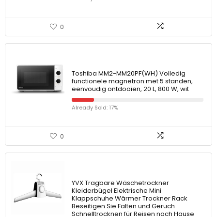
0
Toshiba MM2-MM20PF(WH) Volledig
functionele magnetron met 5 standen,
eenvoudig ontdooien, 20 L, 800 W, wit
Already Sold: 17%
0
YVX Tragbare Wäschetrockner
Kleiderbügel Elektrische Mini
Klappschuhe Wärmer Trockner Rack
Beseitigen Sie Falten und Geruch
Schnelltrocknen für Reisen nach Hause