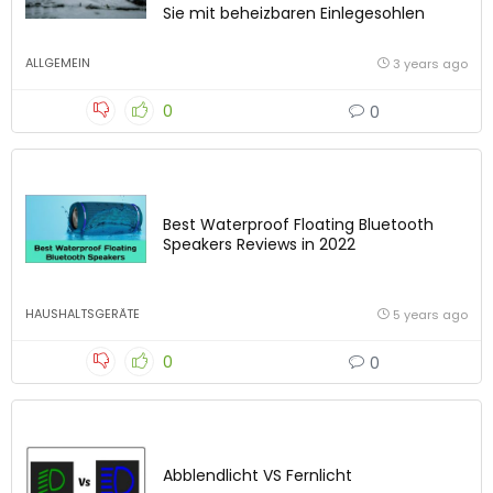
Sie mit beheizbaren Einlegesohlen
ALLGEMEIN
3 years ago
0
0
Best Waterproof Floating Bluetooth
Speakers Reviews in 2022
HAUSHALTSGERÄTE
5 years ago
0
0
Abblendlicht VS Fernlicht