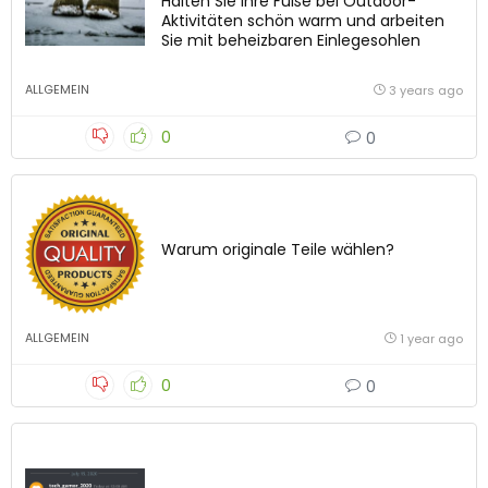
Halten Sie Ihre Füße bei Outdoor-
Aktivitäten schön warm und arbeiten
Sie mit beheizbaren Einlegesohlen
ALLGEMEIN
3 years ago
0
0
Warum originale Teile wählen?
ALLGEMEIN
1 year ago
0
0