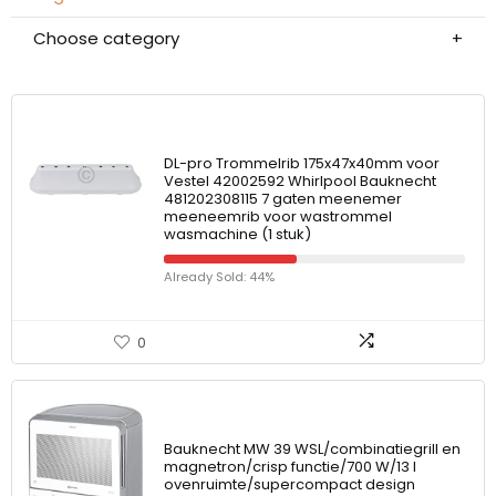
Choose category
DL-pro Trommelrib 175x47x40mm voor
Vestel 42002592 Whirlpool Bauknecht
481202308115 7 gaten meenemer
meeneemrib voor wastrommel
wasmachine (1 stuk)
Already Sold: 44%
0
Bauknecht MW 39 WSL/combinatiegrill en
magnetron/crisp functie/700 W/13 l
ovenruimte/supercompact design