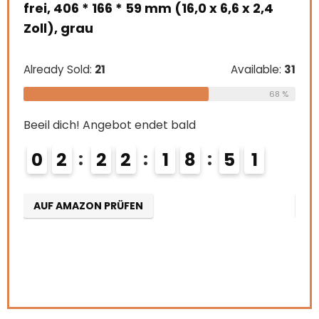
frei, 406 * 166 * 59 mm (16,0 x 6,6 x 2,4
ete
Zoll), grau
zil
n,
Already Sold:
21
Available:
31
Alre
68 %
Beeil dich! Angebot endet bald
Beei
e:
26
0
2
2
2
1
8
4
9
0
5
0
69 %
AUF AMAZON PRÜFEN
AU