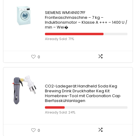
SIEMENS WM14N107FF
Frontwaschmaschine – 7 kg –
Induktionsmotor – Klasse A +++ – 1400 U /
min – Wei�
Already Sold: 71%
0
CO2-Ladegerät Handheld Soda Keg
Brewing Drink Druckhalter Keg Kit
Homebrew-Tool mit Carbonation Cap
Bierfasskühlanlagen
Already Sold: 24%
0