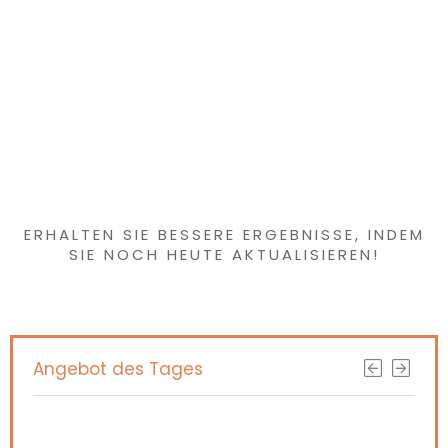
vrijstaand design
voor feestG
Haben Sie etwas
Interessantes
gefunden?
ERHALTEN SIE BESSERE ERGEBNISSE, INDEM
SIE NOCH HEUTE AKTUALISIEREN!
Angebot des Tages