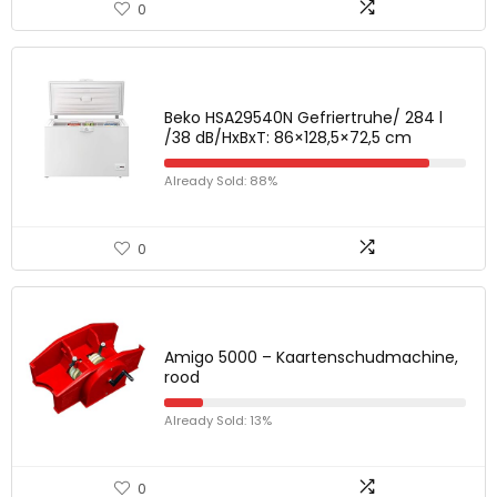
0
Beko HSA29540N Gefriertruhe/ 284 l
/38 dB/HxBxT: 86×128,5×72,5 cm
Already Sold: 88%
0
Amigo 5000 – Kaartenschudmachine,
rood
Already Sold: 13%
0