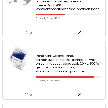
bijzonder ruimtebesparend in
hoeken/grill 700
W/stoomkookfunctie/snelontdooifunctie
Already Sold: 45%
0
Dand Mini-wasmachine,
campingwasmachine, compacte was-
en centrifugeset, capaciteit 7.0 kg, 500 W,
geluidsarm, voor singles,
studentenhuishouding, camper
Already Sold: 89%
0