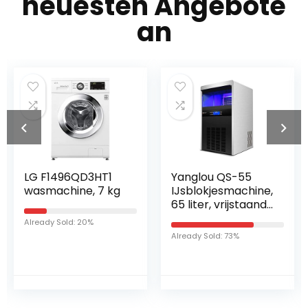
neuesten Angebote
an
LG F1496QD3HT1
Yanglou QS-55
wasmachine, 7 kg
IJsblokjesmachine,
65 liter, vrijstaande
commerciële
Already Sold: 20%
ijsmachine,
Already Sold: 73%
ingebouwde
roestvrijstalen
ijsmachine, 30 kg
ijs in 24 uur, ideaal
voor restaurants,