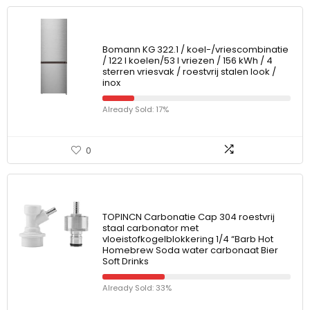
Bomann KG 322.1 / koel-/vriescombinatie
/ 122 l koelen/53 l vriezen / 156 kWh / 4
sterren vriesvak / roestvrij stalen look /
inox
Already Sold: 17%
0
TOPINCN Carbonatie Cap 304 roestvrij
staal carbonator met
vloeistofkogelblokkering 1/4 “Barb Hot
Homebrew Soda water carbonaat Bier
Soft Drinks
Already Sold: 33%