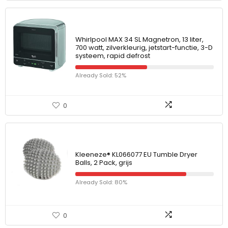
Whirlpool MAX 34 SL Magnetron, 13 liter,
700 watt, zilverkleurig, jetstart-functie, 3-D
systeem, rapid defrost
Already Sold: 52%
0
Kleeneze® KL066077 EU Tumble Dryer
Balls, 2 Pack, grijs
Already Sold: 80%
0