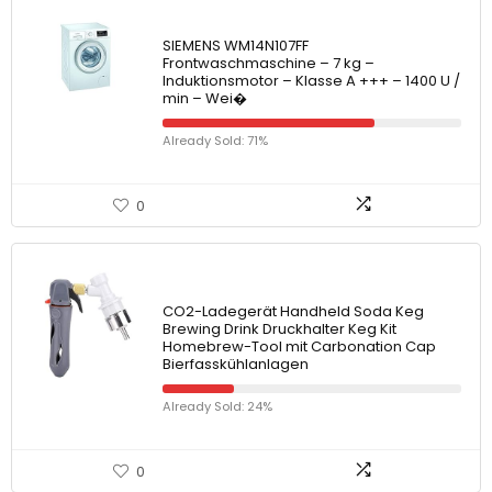
SIEMENS WM14N107FF
Frontwaschmaschine – 7 kg –
Induktionsmotor – Klasse A +++ – 1400 U /
min – Wei�
Already Sold: 71%
0
CO2-Ladegerät Handheld Soda Keg
Brewing Drink Druckhalter Keg Kit
Homebrew-Tool mit Carbonation Cap
Bierfasskühlanlagen
Already Sold: 24%
0