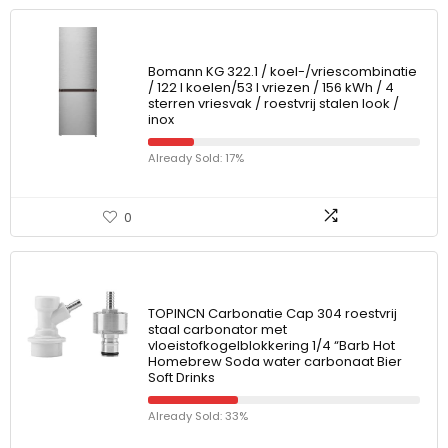
Bomann KG 322.1 / koel-/vriescombinatie
/ 122 l koelen/53 l vriezen / 156 kWh / 4
sterren vriesvak / roestvrij stalen look /
inox
Already Sold: 17%
0
TOPINCN Carbonatie Cap 304 roestvrij
staal carbonator met
vloeistofkogelblokkering 1/4 “Barb Hot
Homebrew Soda water carbonaat Bier
Soft Drinks
Already Sold: 33%