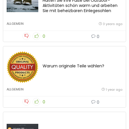
Halten Sie Ihre Füße bei Outdoor-
Aktivitäten schön warm und arbeiten
Sie mit beheizbaren Einlegesohlen
ALLGEMEIN
3 years ago
0
0
Warum originale Teile wählen?
ALLGEMEIN
1 year ago
0
0