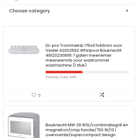
Choose category
DL-pro Trommelrib 175x47x40mm voor
Vestel 42002592 Whirlpool Bauknecht
481202308115 7 gaten meenemer
meeneemrib voor wastrommel
wasmachine (1 stuk)
Already Sold: 44%
0
Bauknecht MW 39 WSL/combinatiegrill en
magnetron/crisp functie/700 W/13 l
ovenruimte/supercompact design