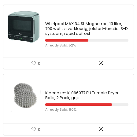
Whirlpool MAX 34 SL Magnetron, 13 liter,
700 watt, zilverkleurig, jetstart-functie, 3-D
systeem, rapid defrost
Already Sold: 52%
0
Kleeneze® KL066077 EU Tumble Dryer
Balls, 2 Pack, grijs
Already Sold: 80%
0