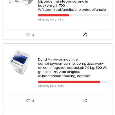
bijzonder ruimtebesparend in
hoeken/grill 700
W/stoomkookfunctie/snelontdooifunctie
Already Sold: 45%
0
Dand Mini-wasmachine,
campingwasmachine, compacte was-
en centrifugeset, capaciteit 7.0 kg, 500 W,
geluidsarm, voor singles,
studentenhuishouding, camper
Already Sold: 89%
0