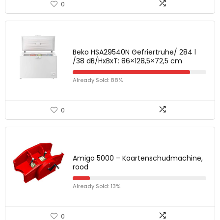
0
Beko HSA29540N Gefriertruhe/ 284 l
/38 dB/HxBxT: 86×128,5×72,5 cm
Already Sold: 88%
0
Amigo 5000 – Kaartenschudmachine,
rood
Already Sold: 13%
0