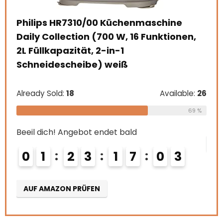
frei, 406 * 166 * 59 mm (16,0 x 6,6 x 2,4
ete
Zoll), grau
zil
n,
Already Sold:
21
Available:
31
Alr
68 %
Beeil dich! Angebot endet bald
Bee
le:
26
0
2
2
3
1
7
0
1
0
2
69 %
AUF AMAZON PRÜFEN
A